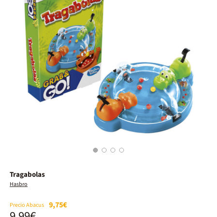
1
2
3
4
Tragabolas
Hasbro
9,75€
Precio Abacus
9,99€