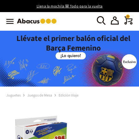
Llena la mochila 🎒 Todo para la vuelta
0
Llévate el primer balón oficial del
Barça Femenino
Juguetes
Juegos de Mesa
Edición Viaje