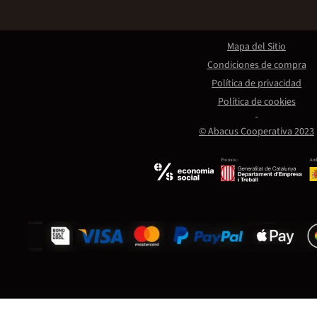
Mapa del Sitio
Condiciones de compra
Política de privacidad
Política de cookies
© Abacus Cooperativa 2023
Promou:
Amb