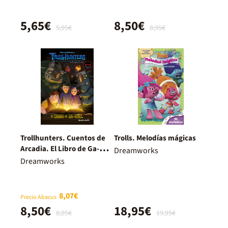
5,65€
8,50€
5,95€
8,95€
Trollhunters. Cuentos de
Trolls. Melodías mágicas
Arcadia. El Libro de Ga-
Dreamworks
Huel
Dreamworks
8,07€
Precio Abacus
8,50€
18,95€
8,95€
19,95€