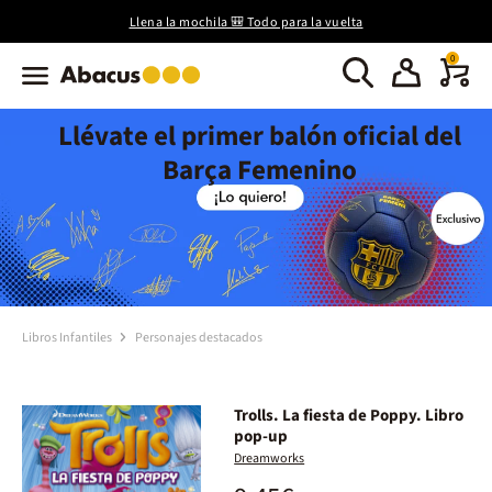
Llena la mochila 🎒 Todo para la vuelta
0
Llévate el primer balón oficial del
Barça Femenino
Libros Infantiles
Personajes destacados
Trolls. La fiesta de Poppy. Libro
pop-up
Dreamworks