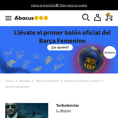
Llena la mochila 🎒 Todo para la vuelta
0
Llévate el primer balón oficial del
Barça Femenino
Libros
Novelas
Géneros literarios
Novela romántica y erótica
Novela romántica
Turbulencias
G., Whitney