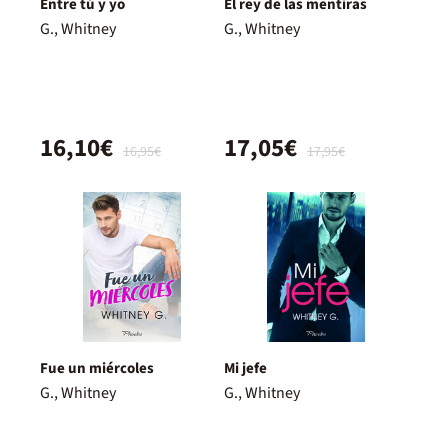
Entre tú y yo
El rey de las mentiras
G., Whitney
G., Whitney
16,10€
17,05€
16,95€
17,95€
Fue un miércoles
Mi jefe
G., Whitney
G., Whitney