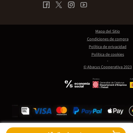
Mapa del Sitio
Condiciones de compra
Política de privacidad
Política de cookies
© Abacus Cooperativa 2023
Promou:
Amb