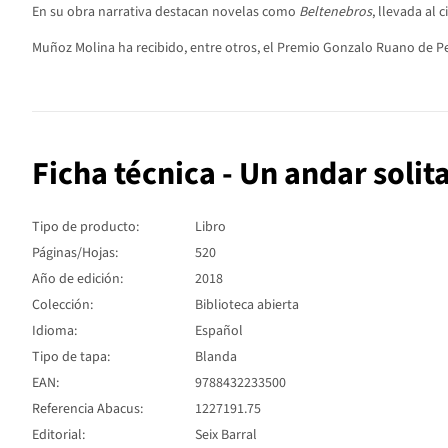
En su obra narrativa destacan novelas como
Beltenebros
, llevada al 
Muñoz Molina ha recibido, entre otros, el Premio Gonzalo Ruano de Peri
Ficha técnica - Un andar solit
Tipo de producto:
Libro
Páginas/Hojas:
520
Año de edición:
2018
Colección:
Biblioteca abierta
Idioma:
Español
Tipo de tapa:
Blanda
EAN:
9788432233500
Referencia Abacus:
1227191.75
Editorial:
Seix Barral