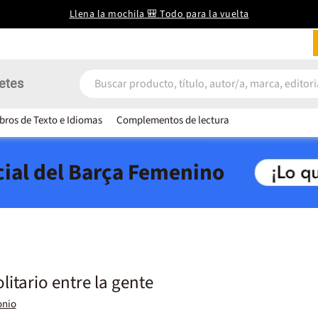
Llena la mochila 🎒 Todo para la vuelta
etes
ibros de Texto e Idiomas
Complementos de lectura
icial del Barça Femenino
litario entre la gente
onio