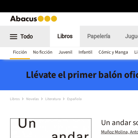
Libros
Papelería
Jugu
Todo
Ficción
No ficción
Juvenil
Infantil
Cómic y Manga
L
Llévate el primer balón of
Libros
Novelas
Literatura
Española
Un andar so
Muñoz Molina, Ant