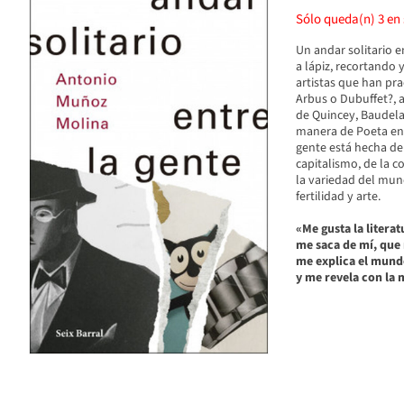
Sólo queda(n)
3
en 
Un andar solitario e
a lápiz, recortando 
artistas que han prac
Arbus o Dubuffet?, a
de Quincey, Baudelai
manera de Poeta en N
gente está hecha de
capitalismo, de la c
la variedad del mund
fertilidad y arte.
«Me gusta la liter
me saca de mí, que 
me explica el mundo
y me revela con la 