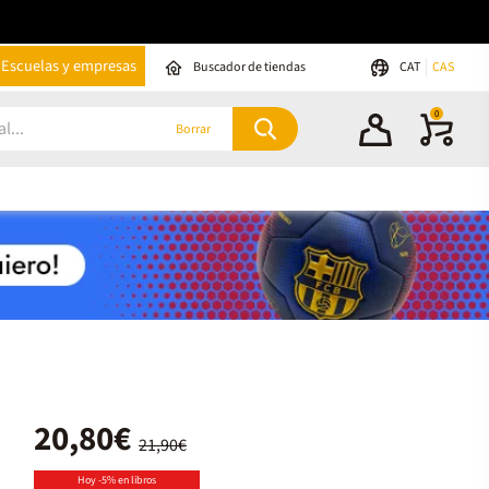
Escuelas y empresas
Buscador de tiendas
CAT
CAS
0
Borrar
20,80€
21,90€
Hoy -5% en libros