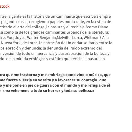
stock
ntre la gente es la historia de un caminante que escribe siempre
y pegando cosas, recogiendo papeles por la calle, en la estela de
ticado el arte del collage, la basura y el reciclaje ?como Diane
sí como la de los grandes caminantes urbanos de la literatura:
re, Poe, Joyce, Walter Benjamin,Melville, Lorca, Whitman? A la
ueva York, de Lorca, la narración de Un andar solitario entre la
 celebración y denuncia: la denuncia del ruido extremo del
onversión de todo en mercancía y basurabración de la belleza y
o, de la mirada ecológica y estética que recicla la basura en
atura que me trastorna y me embriaga como vino o música, que
me fuerza a leerla en vozalta y a favorecer su contagio, que
 y me pone en pie de guerra con el mundo y me refugia de él
misma vehemencia todo su horror y toda su belleza.»