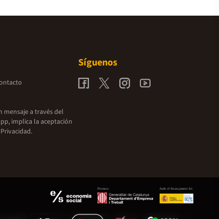
Síguenos
contacto
un mensaje a través del
pp, implica la aceptación
 Privacidad.
Promou:
Amb el finançament de: