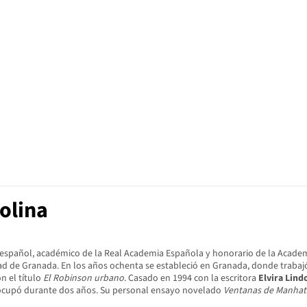
olina
sta español, académico de la Real Academia Española y honorario de la Aca
sidad de Granada. En los años ochenta se estableció en Granada, donde trab
n el título
El Robinson urbano
. Casado en 1994 con la escritora
Elvira Lind
 ocupó durante dos años. Su personal ensayo novelado
Ventanas de Manhat