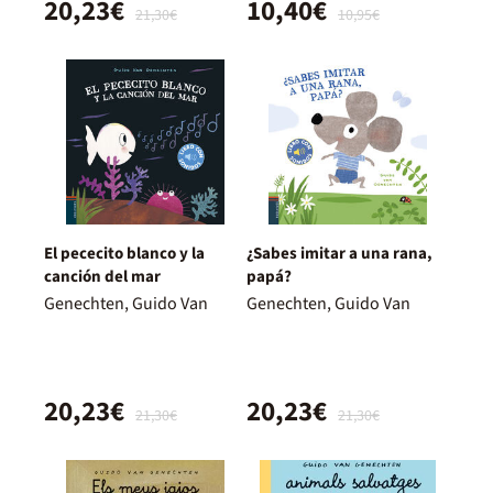
20,23€
10,40€
21,30€
10,95€
El pececito blanco y la
¿Sabes imitar a una rana,
canción del mar
papá?
Genechten, Guido Van
Genechten, Guido Van
20,23€
20,23€
21,30€
21,30€