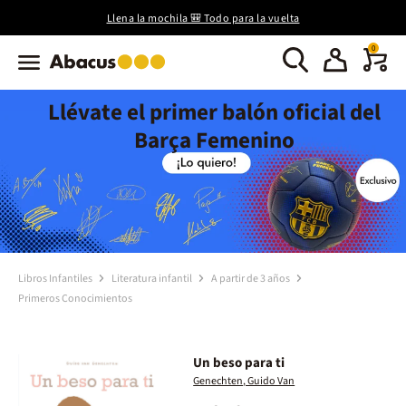
Llena la mochila 🎒 Todo para la vuelta
0
Llévate el primer balón oficial del
Barça Femenino
Libros Infantiles
Literatura infantil
A partir de 3 años
Primeros Conocimientos
Un beso para ti
Genechten, Guido Van