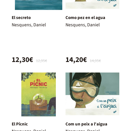
El secreto
Como pez en el agua
Nesquens, Daniel
Nesquens, Daniel
12,30€
14,20€
12,95€
14,95€
El Pícnic
Com un peix a l'aigua