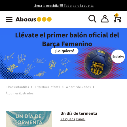
Llena la mochila 🎒 Todo para la vuelta
0
Llévate el primer balón oficial del
Barça Femenino
Libros Infantiles
Literatura infantil
A partir de 5 años
Álbumes ilustrados
Un día de tormenta
Nesquens, Daniel