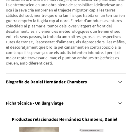
i s'entremesclen en una obra plena de sensibilitat i delicadesa: una
oca i la seva cria emprenen el trajecte migratori cap a les terres
càlides del sud, mentre que una família que habita en un territori en
guerra emprèn la fugida cap al nord. El relat d'ambdues aventures
coincideix al plasmar el temor dels joves viatgers enfront del
desafiament, les inclemències meteorològiques que frenen el seu
vol i els seus passos, la trobada amb altres grups a les respectives
rutes de trànsit, l'escassetat d'aliments, els depredadors i les màfies,
el descoratjament que brolla pel cansament en contraposició a la
confiança i l'esperança que els adults intenten infondre. I per fi, el
major repte: travessar el mar, el punt on ambdues trajectòries es
creuen, amb diferent destí.
Biografía de Daniel Hernández Chambers
Ficha técnica - Un llarg viatge
Productos relacionados Hernández Chambers, Daniel