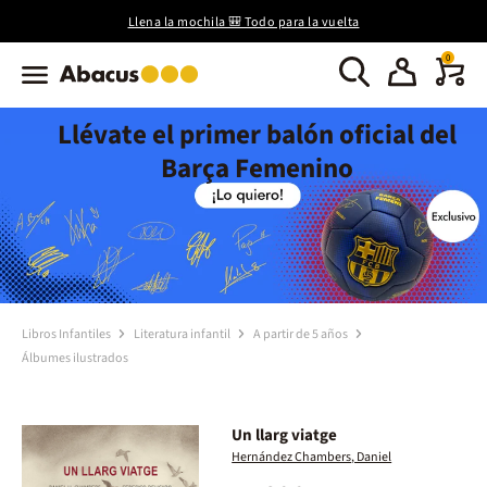
Llena la mochila 🎒 Todo para la vuelta
0
Llévate el primer balón oficial del
Barça Femenino
Libros Infantiles
Literatura infantil
A partir de 5 años
Álbumes ilustrados
Un llarg viatge
Hernández Chambers, Daniel