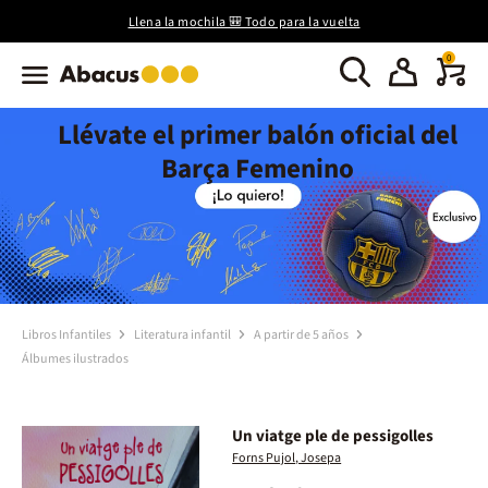
Llena la mochila 🎒 Todo para la vuelta
0
Llévate el primer balón oficial del
Barça Femenino
Libros Infantiles
Literatura infantil
A partir de 5 años
Álbumes ilustrados
Un viatge ple de pessigolles
Forns Pujol, Josepa