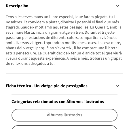
Descripción
Tens a les teves mans un llibre especial, i que farem plegats: tu i
nosaltres. Et convidem a pintar, dibuixar i posar-hi el final que més
t'agradi. Gaudeix molt amb aquestes pessigolles. La Queralt, amb la
seva mare Marta, inicia un gran viatge en tren. Durant el trajecte
passaran per estacions de diferents colors, compartiran vivències
amb diversos viatgers i aprendran moltíssimes coses. La seva mare,
abans del viatge i perquè no s'avorreixi, li ha comprat una llibreta i
estris per escriure. La Queralt decideix fer un diari de tot el que viurà
i veurà durant aquesta experiència. A més a més, trobaràs un grapat
de reflexions adreçades a tu.
Ficha técnica - Un viatge ple de pessigolles
Categorías relacionadas con Álbumes ilustrados
Álbumes ilustrados