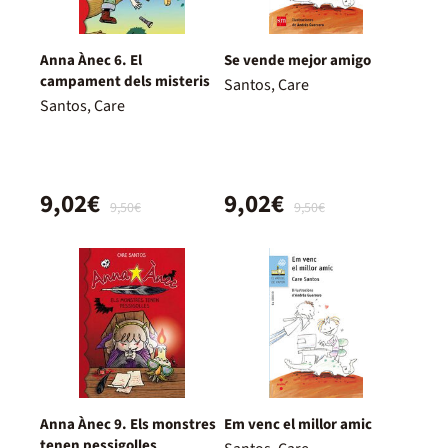
Anna Ànec 6. El
Se vende mejor amigo
campament dels misteris
Santos, Care
Santos, Care
9,02€
9,02€
9,50€
9,50€
Anna Ànec 9. Els monstres
Em venc el millor amic
tenen pessigolles