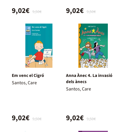
9,02€
9,02€
9,50€
9,50€
Em venc el Cigró
Anna Ànec 4. La invasió
dels ànecs
Santos, Care
Santos, Care
9,02€
9,02€
9,50€
9,50€