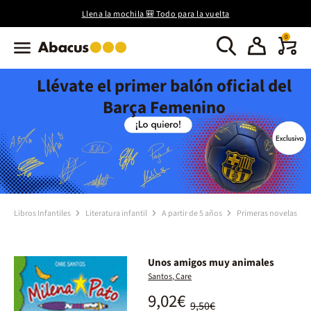
Llena la mochila 🎒 Todo para la vuelta
0
Llévate el primer balón oficial del
Barça Femenino
Libros Infantiles
Literatura infantil
A partir de 5 años
Primeras novelas
Unos amigos muy animales
Santos, Care
9,02€
9,50€