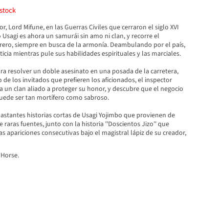
stock
r, Lord Mifune, en las Guerras Civiles que cerraron el siglo XVI
Usagi es ahora un samurái sin amo ni clan, y recorre el
rrero, siempre en busca de la armonía. Deambulando por el país,
ticia mientras pule sus habilidades espirituales y las marciales.
ra resolver un doble asesinato en una posada de la carretera,
o de los invitados que prefieren los aficionados, el inspector
a un clan aliado a proteger su honor, y descubre que el negocio
puede ser tan mortífero como sabroso.
stantes historias cortas de Usagi Yojimbo que provienen de
 raras fuentes, junto con la historia ''Doscientos Jizo'' que
as apariciones consecutivas bajo el magistral lápiz de su creador,
 Horse.