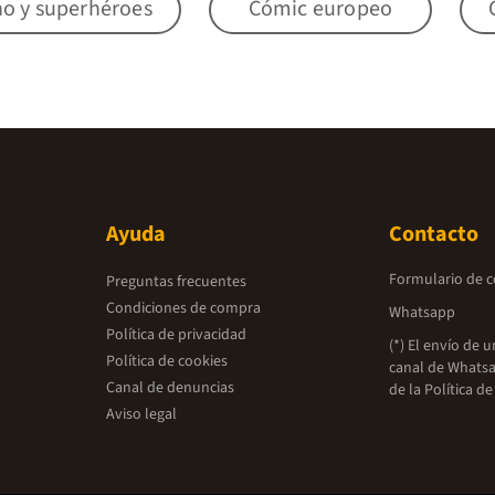
o y superhéroes
Cómic europeo
Ayuda
Contacto
Formulario de 
Preguntas frecuentes
Condiciones de compra
Whatsapp
Política de privacidad
(*) El envío de 
Política de cookies
canal de Whatsa
Canal de denuncias
de la
Política de
Aviso legal