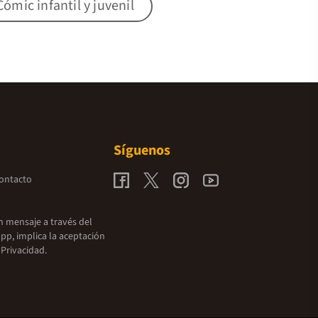
Cómic infantil y juvenil
Síguenos
contacto
un mensaje a través del
pp, implica la aceptación
 Privacidad.