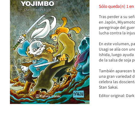
Sólo queda(n)
1
en 
Tras perder a su seño
en Japón, Miyamoto 
peregrinaje del gue
lucha contra la injus
En este volumen, pa
Usagi se alía con un
Ishida, luego ayuda 
de la salsa de soja 
También aparecen ba
una gran variedad de
celebra las doscient
Stan Sakai.
Editor original: Dark