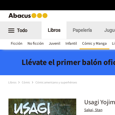
Libros
Papelería
Jugu
Todo
Ficción
No ficción
Juvenil
Infantil
Cómic y Manga
L
Llévate el primer balón of
Libros
Cómic
Cómic americano y superhéroes
Usagi Yojim
Sakai, Stan