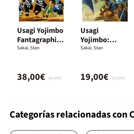
Usagi Yojimbo
Usagi
Fantagraphics
Yojimbo:
Integral nº
Dragón Verde
Sakai, Stan
Sakai, Stan
01/02
38,00€
19,00€
40,00€
20,00€
Categorías relacionadas con