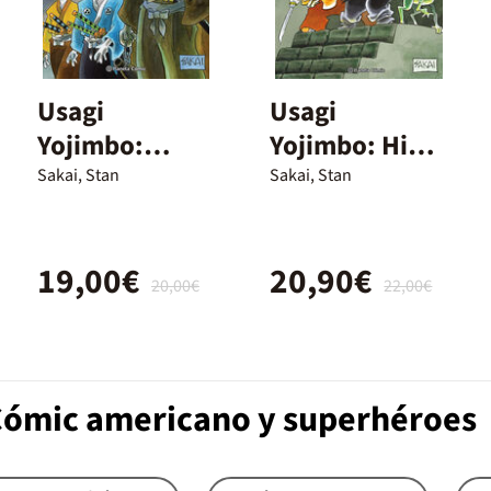
Usagi
Usagi
Yojimbo:
Yojimbo: Hielo
Rescate
y nieve
Sakai, Stan
Sakai, Stan
19,00€
20,90€
20,00€
22,00€
 Cómic americano y superhéroes