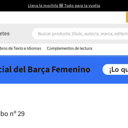
Llena la mochila 🎒 Todo para la vuelta
etes
ibros de Texto e Idiomas
Complementos de lectura
icial del Barça Femenino
bo nº 29