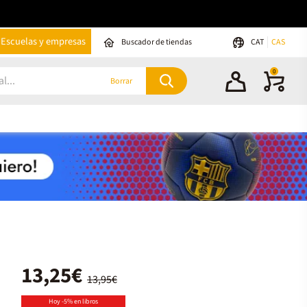
Escuelas y empresas
Buscador de tiendas
CAT
CAS
0
Borrar
13,25€
13,95€
Hoy -5% en libros