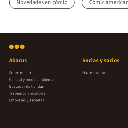
Novedades en cómic
Cómic american
Abacus
Socias y socios
Sobre nosotros
Hazte socio/a
Calidad y medio ambiente
Buscador de tiendas
Trabaja con nosotros
Empresas y escuelas