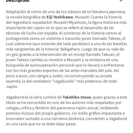
Descripción
Adaptación al cómic de uno de los clásicos de la literatura japonesa,
la novela biográfica de
Eiji Yoshikawa
:
Musashi
. Cuenta la historia
del legendario espadachín Musashi Miyamoto, la figura histórica más
importante del Japón en lo que se refiere al desarrollo de las
técnicas de lucha con espada. Al comienzo de la historia vemos al
protagonista como un violento e iracundo joven llamado Takezo, el
cual sobrevive (aun estando del lado perdedor) a una de las batallas
más sangrientas de la historia: Sekigahara. Luego de que su vida da
un giro gracias a la intervención de un monje llamado Takuan, el
joven Takezo cambia su nombre a Musashi y se embarca en una
búsqueda de autosuperación personal que lo llevará a enfrentarse
con los más grandes expertos de las artes marciales del país. Así
poco a poco, con sangre y sudor, va construyendo su propia
leyenda, la del verdadero ''vagabundo'' más poderoso de todo
Japón.
Vagabond
es la obra cumbre de
Takehiko Inoue
, quien gracias a este
título se ha convertido en uno de los autores más respetados por
colegas, crítica y fandom del panorama nipón actual, recibiendo
premios incluso del propio gobierno. Un estilo gráfico impactante e
innovador sumado a una narrativa dinámica, convierten a
Vagabond
en una serie que no se debe dejar pasar.