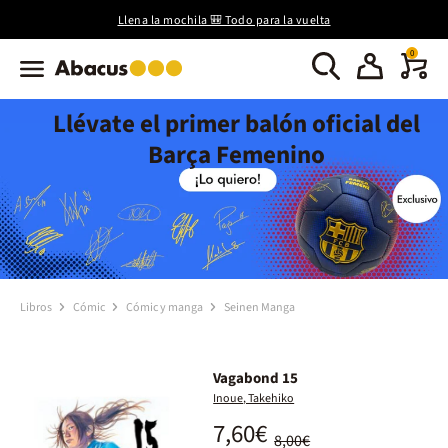
Llena la mochila 🎒 Todo para la vuelta
0
Llévate el primer balón oficial del
Barça Femenino
Libros
Cómic
Cómic y manga
Seinen Manga
Vagabond 15
Inoue, Takehiko
7,60€
8,00€