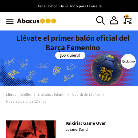
Llena la mochila 🎒 Todo para la vuelta
0
Llévate el primer balón oficial del
Barça Femenino
Libros Infantiles
Literatura infantil
A partir de 12 años
Novela a partir de 12 años
Valkiria: Game Over
Lozano, David