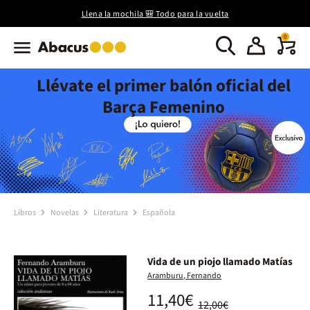
Llena la mochila 🎒 Todo para la vuelta
0
Llévate el primer balón oficial del
Barça Femenino
Libros
Novelas
Literatura
Española
Vida de un piojo llamado Matías
Aramburu, Fernando
11,40€
12,00€