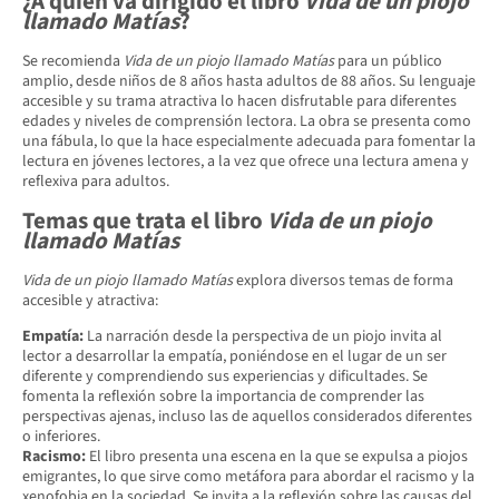
¿A quién va dirigido el libro
Vida de un piojo
llamado Matías
?
Se recomienda
Vida de un piojo llamado Matías
para un público
amplio, desde niños de 8 años hasta adultos de 88 años. Su lenguaje
accesible y su trama atractiva lo hacen disfrutable para diferentes
edades y niveles de comprensión lectora. La obra se presenta como
una fábula, lo que la hace especialmente adecuada para fomentar la
lectura en jóvenes lectores, a la vez que ofrece una lectura amena y
reflexiva para adultos.
Temas que trata el libro
Vida de un piojo
llamado Matías
Vida de un piojo llamado Matías
explora diversos temas de forma
accesible y atractiva:
Empatía:
La narración desde la perspectiva de un piojo invita al
lector a desarrollar la empatía, poniéndose en el lugar de un ser
diferente y comprendiendo sus experiencias y dificultades. Se
fomenta la reflexión sobre la importancia de comprender las
perspectivas ajenas, incluso las de aquellos considerados diferentes
o inferiores.
Racismo:
El libro presenta una escena en la que se expulsa a piojos
emigrantes, lo que sirve como metáfora para abordar el racismo y la
xenofobia en la sociedad. Se invita a la reflexión sobre las causas del