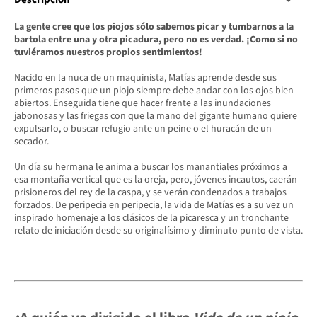
La gente cree que los piojos sólo sabemos picar y tumbarnos a la
bartola entre una y otra picadura, pero no es verdad. ¡Como si no
tuviéramos nuestros propios sentimientos!
Nacido en la nuca de un maquinista, Matías aprende desde sus
primeros pasos que un piojo siempre debe andar con los ojos bien
abiertos. Enseguida tiene que hacer frente a las inundaciones
jabonosas y las friegas con que la mano del gigante humano quiere
expulsarlo, o buscar refugio ante un peine o el huracán de un
secador.
Un día su hermana le anima a buscar los manantiales próximos a
esa montaña vertical que es la oreja, pero, jóvenes incautos, caerán
prisioneros del rey de la caspa, y se verán condenados a trabajos
forzados. De peripecia en peripecia, la vida de Matías es a su vez un
inspirado homenaje a los clásicos de la picaresca y un tronchante
relato de iniciación desde su originalísimo y diminuto punto de vista.