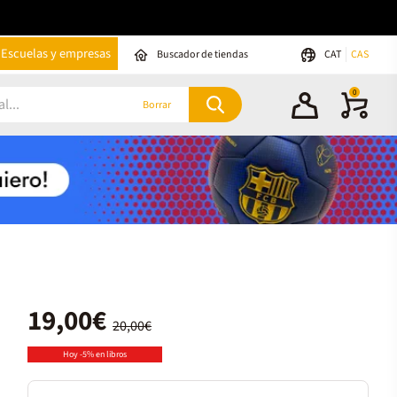
Escuelas y empresas
Buscador de tiendas
CAT
CAS
0
Borrar
19,00€
20,00€
Hoy -5% en libros