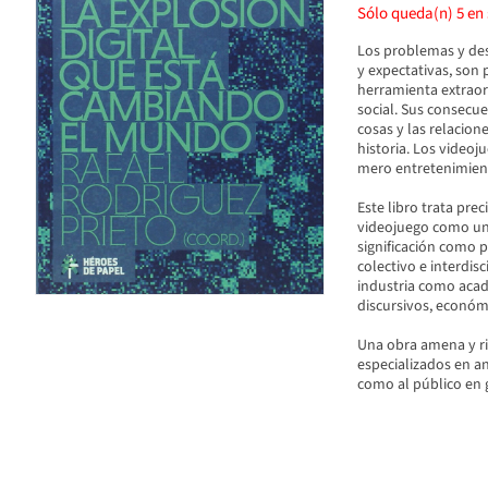
Sólo queda(n)
5
en 
Los problemas y des
y expectativas, son
herramienta extraor
social. Sus consecue
cosas y las relacion
historia. Los videoj
mero entretenimien
Este libro trata pre
videojuego como una 
significación como p
colectivo e interdis
industria como acadé
discursivos, económi
Una obra amena y ri
especializados en an
como al público en 