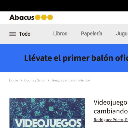
Libros
Papelería
Jugu
Todo
Llévate el primer balón of
Libros
Cocina y Salud
Juegos y entretenimientos
Videojuegos
cambiando
Rodríguez Prieto, R