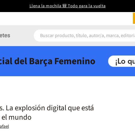
Llena la mochila 🎒 Todo para la vuelta
etes
icial del Barça Femenino
. La explosión digital que está
 el mundo
afael