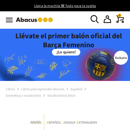
Llena la mochila 🎒 Todo para la vuelta
0
Llévate el primer balón oficial del
Barça Femenino
Libros
Libros para aprender idiomas
Español
Gramática y vocabulario
Vocabulario/Léxico