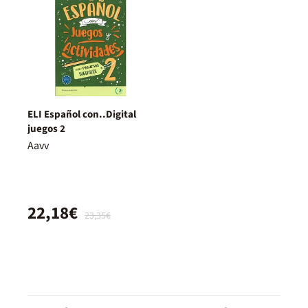
ELI Español con..Digital
juegos 2
Aavv
22,18€
23,35€