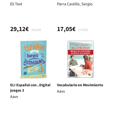
Eli Text
Parra Castillo, Sergio
29,12€
17,05€
30,65€
17,95€
ELI Español con..Digital
Vocabulario en Movimiento
juegos 3
Aavv
Aavv