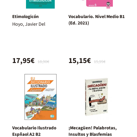
Etimologicón
Vocabulario. Nivel Medio B1
(Ed. 2021)
Hoyo, Javier Del
17,95€
15,15€
18,90€
15,95€
Vocabulario Ilustrado
¡Mecagüen! Palabrotas,
Espñaol A2 B2
Insultos y Blasfemias