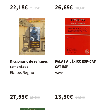
22,18€
26,69€
23,35€
28,10€
Diccionario de refranes
PALAS A.LÉXICO ESP-CAT-
comentado
CAT-ESP
Etxabe, Regino
Aavv
27,55€
13,30€
29,00€
14,00€