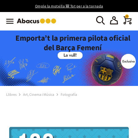
Omple la motxilla 🎒 Tot per a la tornada
0
Emporta’t la primera pilota oficial
del Barça Femení
Llibres
Art, Cinema i Música
Fotografía