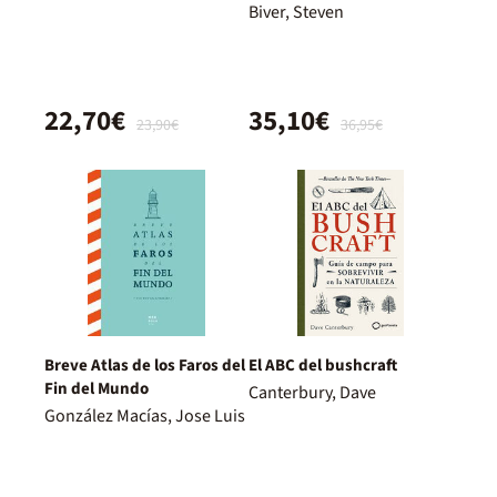
iluminación fotográfica
Biver, Steven
22,70€
35,10€
23,90€
36,95€
Breve Atlas de los Faros del
El ABC del bushcraft
Fin del Mundo
Canterbury, Dave
González Macías, Jose Luis