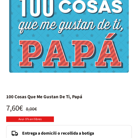
100 Cosas Que Me Gustan De Ti, Papá
7,60€
8,00€
Avui -5% en llibres
Entrega a domicili o recollida a botiga