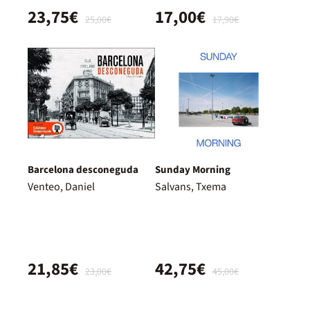
23,75€
17,00€
25,00€
17,90€
Barcelona desconeguda
Sunday Morning
Venteo, Daniel
Salvans, Txema
21,85€
42,75€
23,00€
45,00€