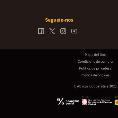
Segueix-nos
Mapa del lloc
Condicions de compra
Política de privadesa
Política de cookies
© Abacus Cooperativa 2023
Promou:
Amb 