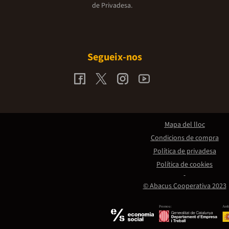
de Privadesa.
Segueix-nos
Mapa del lloc
Condicions de compra
Política de privadesa
Política de cookies
© Abacus Cooperativa 2023
Promou:
Amb 