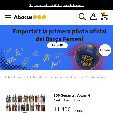
Omple la motxilla 🎒 Tot per a la tornada
0
Emporta’t la primera pilota oficial
del Barça Femení
Llibres Infantils
Llibres de manualitats i entreteniments
Entreteniments
100 Gegants. Volum 4
Garrido Ramos, Aitor
11,40€
12,00€