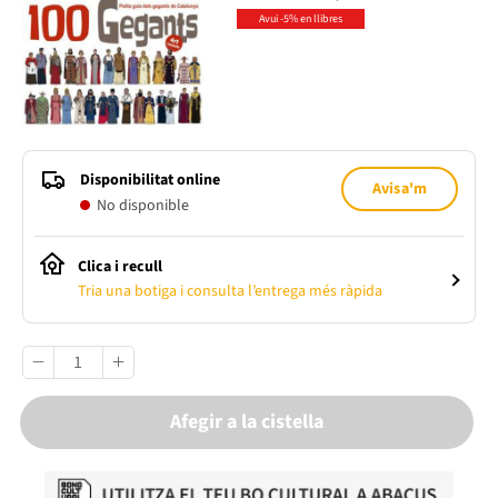
Avui -5% en llibres
Disponibilitat online
Avisa'm
No disponible
Clica i recull
Tria una botiga i consulta l’entrega més ràpida
Afegir a la cistella