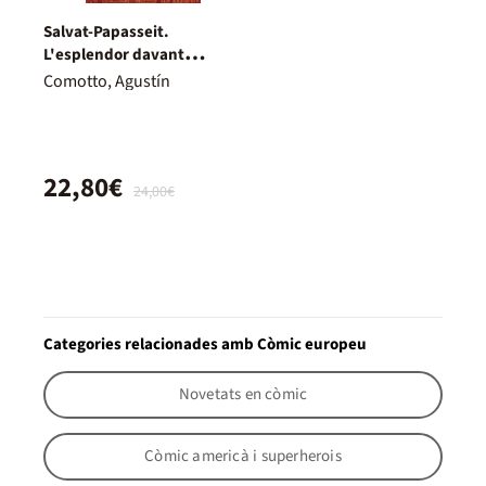
Salvat-Papasseit.
L'esplendor davant
l'abisme
Comotto, Agustín
22,80€
24,00€
Categories relacionades amb Còmic europeu
Novetats en còmic
Còmic americà i superherois