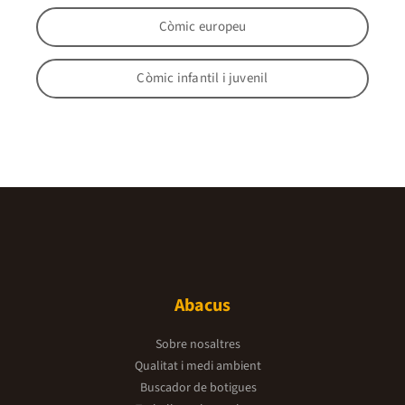
Còmic europeu
Còmic infantil i juvenil
Abacus
Sobre nosaltres
Qualitat i medi ambient
Buscador de botigues