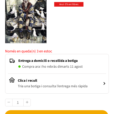
Avui -5% en llibres
Només en queda(n)
3
en estoc
Entrega a domicili o recollida a botiga
Compra ara i ho rebràs dimarts 11 agost
Clica i recull
Tria una botiga i consulta l’entrega més ràpida