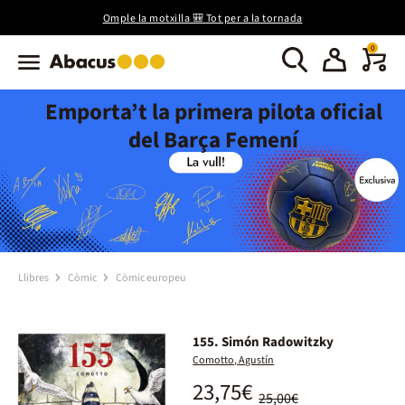
Omple la motxilla 🎒 Tot per a la tornada
0
Emporta’t la primera pilota oficial
del Barça Femení
Llibres
Còmic
Còmic europeu
155. Simón Radowitzky
Comotto, Agustín
23,75€
25,00€