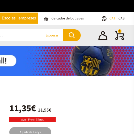
Escoles i empreses
Cercador de botigues
CAT
CAS
0
Esborrar
11,35€
11,95€
Avui -5% en llibres
A partir de 4 anys