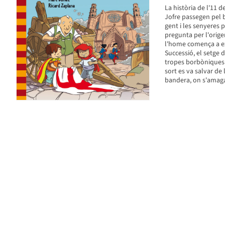
La història de l'11 
Jofre passegen pel b
gent i les senyeres p
pregunta per l'orige
l'home comença a exp
Successió, el setge d
tropes borbòniques a 
sort es va salvar de
bandera, on s'amaga,