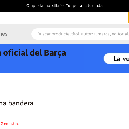
Omple la motxilla 🎒 Tot per a la tornada
nes
 oficial del Barça
ima bandera
)
2
en estoc