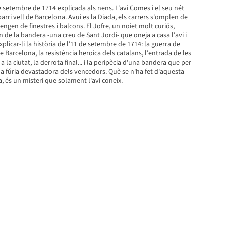
de setembre de 1714 explicada als nens. L'avi Comes i el seu nét
arri vell de Barcelona. Avui es la Diada, els carrers s'omplen de
engen de finestres i balcons. El Jofre, un noiet molt curiós,
n de la bandera -una creu de Sant Jordi- que oneja a casa l'avi i
licar-li la història de l'11 de setembre de 1714: la guerra de
e Barcelona, la resistència heroica dels catalans, l'entrada de les
la ciutat, la derrota final... i la peripècia d'una bandera que per
 la fúria devastadora dels vencedors. Què se n'ha fet d'aquesta
 és un misteri que solament l'avi coneix.