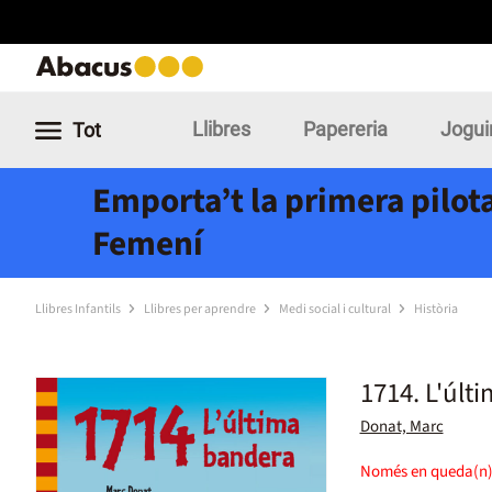
Llibres
Papereria
Jogui
Tot
Emporta’t la primera pilota
Femení
Llibres Infantils
Llibres per aprendre
Medi social i cultural
Història
1714. L'últ
Donat, Marc
Només en queda(n