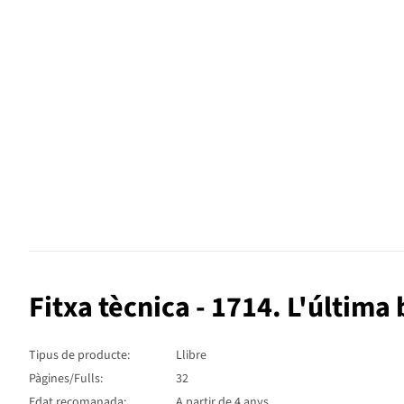
Fitxa tècnica - 1714. L'última
Tipus de producte:
Llibre
Pàgines/Fulls:
32
Edat recomanada:
A partir de 4 anys