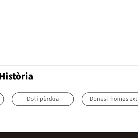
Història
Dol i pèrdua
Dones i homes ext