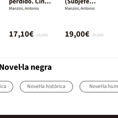
perdido. Cinco
(Subjefe
investigacione
Rocco
Manzini, Antonio
Manzini, Antonio
s de Rocco
Schiavone 7)
Schiavone
17,10€
19,00€
18,00€
20,00€
Novel·la negra
ica
Novel·la històrica
Novel·la hu