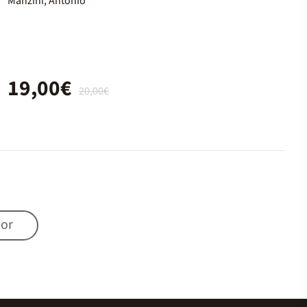
Manzini, Antonio
19,00€
20,00€
mor