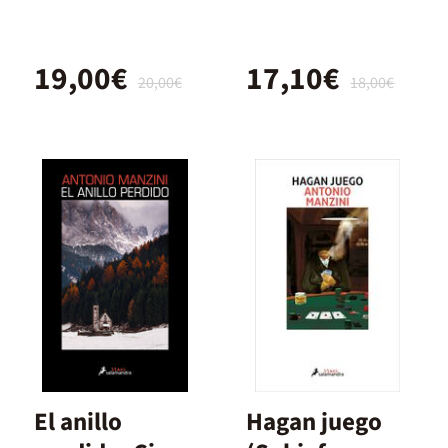
d'en Rocco
Schiavone
19,00€
17,10€
20,00€
18,00€
El anillo
Hagan juego