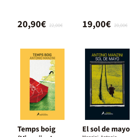
Andretti
20,90€
19,00€
22,00€
20,00€
Temps boig
El sol de mayo