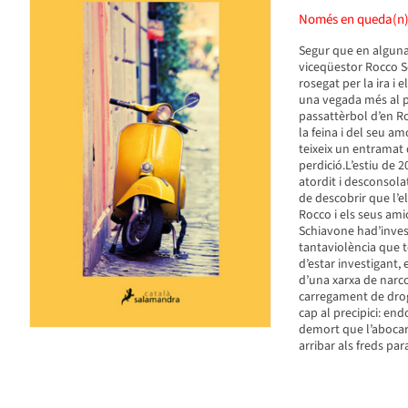
Només en queda(n
Segur que en alguna
viceqüestor Rocco Sc
rosegat per la ira i
una vegada més al pri
passattèrbol d’en Ro
la feina i del seu am
teixeix un entramat d
perdició.L’estiu de 
atordit i desconsola
de descobrir que l’el
Rocco i els seus ami
Schiavone had’inves
tantaviolència que 
d’estar investigant
d’una xarxa de narco
carregament de droga
cap al precipici: end
demort que l’abocarà
arribar als freds par