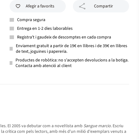
Afegir a favorits
Compartir
Compra segura
Entrega en 1-2 dies laborables
Registra't i gaudeix de descomptes en cada compra
Enviament gratuït a partir de 19€ en llibres i de 39€ en llibres
de text, joguines i papereria.
Productes de robòtica: no s'accepten devolucions a la botiga.
Contacta amb atenció al client
ícules. El 2005 va debutar com a novel·lista amb
Sangue marcio
. Escriu
 la crítica com pels lectors, amb més d'un milió d'exemplars venuts a