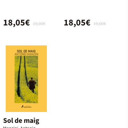
Schiavone 1)
18,05€
18,05€
19,00€
19,00€
Sol de maig