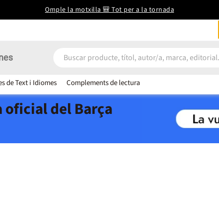
Omple la motxilla 🎒 Tot per a la tornada
nes
es de Text i Idiomes
Complements de lectura
 oficial del Barça