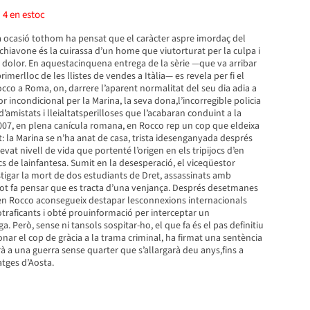
)
4
en estoc
 ocasió tothom ha pensat que el caràcter aspre imordaç del
hiavone és la cuirassa d’un home que viutorturat per la culpa i
 el dolor. En aquestacinquena entrega de la sèrie —que va arribar
merlloc de les llistes de vendes a Itàlia— es revela per fi el
cco a Roma, on, darrere l’aparent normalitat del seu dia adia a
or incondicional per la Marina, la seva dona,l’incorregible policia
’amistats i lleialtatsperilloses que l’acabaran conduint a la
2007, en plena canícula romana, en Rocco rep un cop que eldeixa
t: la Marina se n’ha anat de casa, trista idesenganyada després
evat nivell de vida que portenté l’origen en els tripijocs d’en
cs de lainfantesa. Sumit en la desesperació, el viceqüestor
tigar la mort de dos estudiants de Dret, assassinats amb
tot fa pensar que es tracta d’una venjança. Després desetmanes
, en Rocco aconsegueix destapar lesconnexions internacionals
traficants i obté prouinformació per interceptar un
. Però, sense ni tansols sospitar-ho, el que fa és el pas definitiu
onar el cop de gràcia a la trama criminal, ha firmat una sentència
 a una guerra sense quarter que s’allargarà deu anys,fins a
atges d’Aosta.