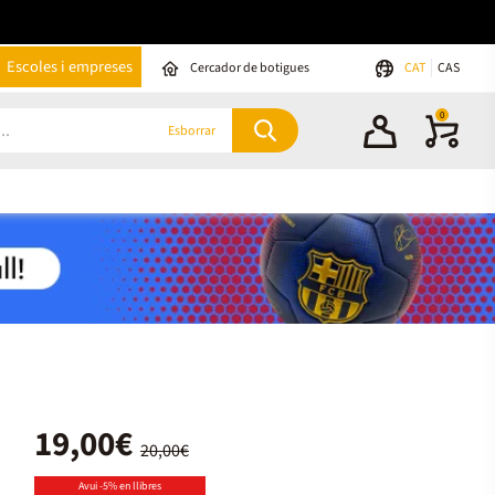
Escoles i empreses
Cercador de botigues
CAT
CAS
0
Esborrar
19,00€
20,00€
Avui -5% en llibres