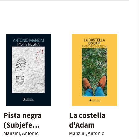
Pista negra
La costella
(Subjefe
d'Adam
Rocco
Manzini, Antonio
Manzini, Antonio