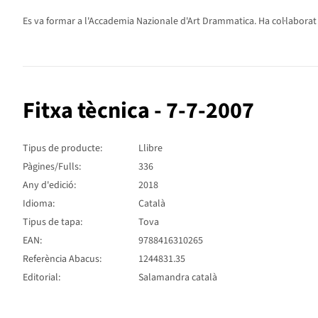
Es va formar a l'Accademia Nazionale d'Art Drammatica. Ha col·laborat 
Fitxa tècnica - 7-7-2007
Tipus de producte:
Llibre
Pàgines/Fulls:
336
Any d'edició:
2018
Idioma:
Català
Tipus de tapa:
Tova
EAN:
9788416310265
Referència Abacus:
1244831.35
Editorial:
Salamandra català