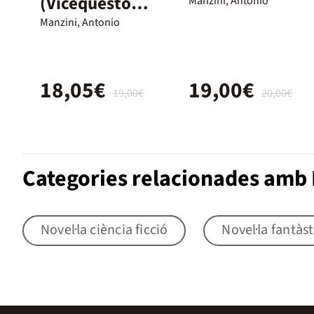
(Viceqüestor
Manzini, Antonio
Rocco
Manzini, Antonio
Schiavone 3)
18,05€
19,00€
19,00€
20,00€
Categories relacionades amb 
Novel·la ciència ficció
Novel·la fantàst