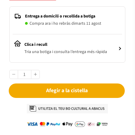
Entrega a domicili o recollida a botiga
Compra ara i ho rebràs dimarts 11 agost
Clica i recull
Tria una botiga i consulta l’entrega més ràpida
Afegir a la cistella