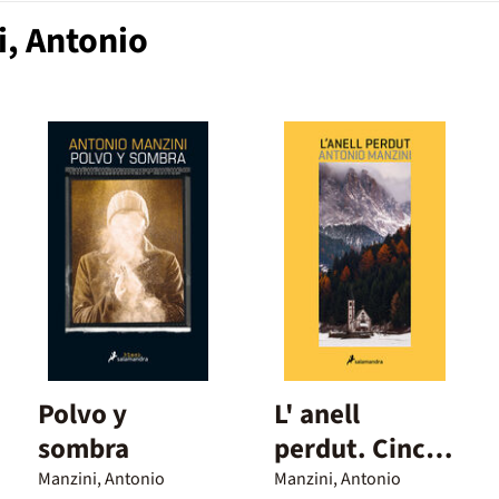
i, Antonio
Polvo y
L' anell
sombra
perdut. Cinc
investigacions
Manzini, Antonio
Manzini, Antonio