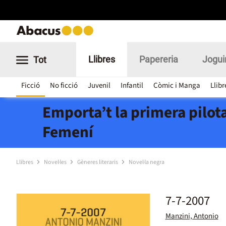
Llibres
Papereria
Jogui
Tot
Ficció
No ficció
Juvenil
Infantil
Còmic i Manga
Llibr
Emporta’t la primera pilota
Femení
Llibres
Novel·les
Gèneres literaris
Novel·la negra
7-7-2007
Manzini, Antonio