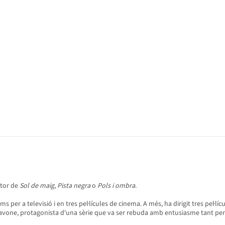
utor de
Sol de maig
,
Pista negra
o
Pols i ombra
.
ms per a televisió i en tres pel·lícules de cinema. A més, ha dirigit tres pel·l
hiavone, protagonista d'una sèrie que va ser rebuda amb entusiasme tant per