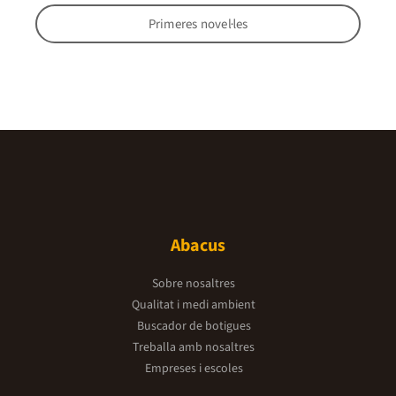
Primeres novel·les
Abacus
Sobre nosaltres
Qualitat i medi ambient
Buscador de botigues
Treballa amb nosaltres
Empreses i escoles