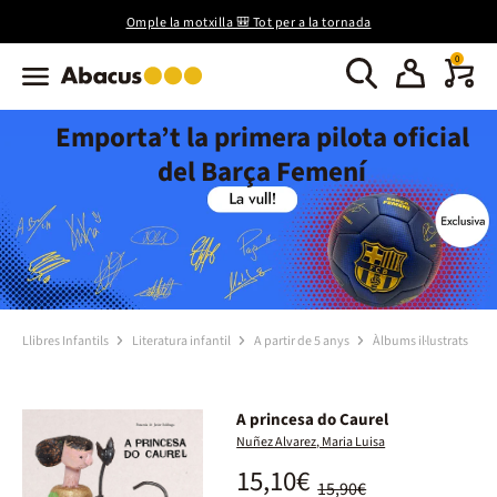
Omple la motxilla 🎒 Tot per a la tornada
0
Emporta’t la primera pilota oficial
del Barça Femení
Llibres Infantils
Literatura infantil
A partir de 5 anys
Àlbums il·lustrats
A princesa do Caurel
Nuñez Alvarez, Maria Luisa
15,10€
15,90€