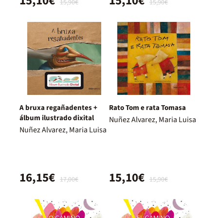
15,10€
15,10€
15,90€
15,90€
A bruxa regañadentes +
Rato Tom e rata Tomasa
álbum ilustrado dixital
Nuñez Alvarez, Maria Luisa
Nuñez Alvarez, Maria Luisa
16,15€
15,10€
17,00€
15,90€