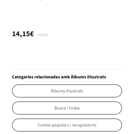
14,15€
14,90€
Categories relacionades amb Àlbums il·lustrats
Àlbums il·lustrats
Busca i troba
Contes populars i recopilatoris