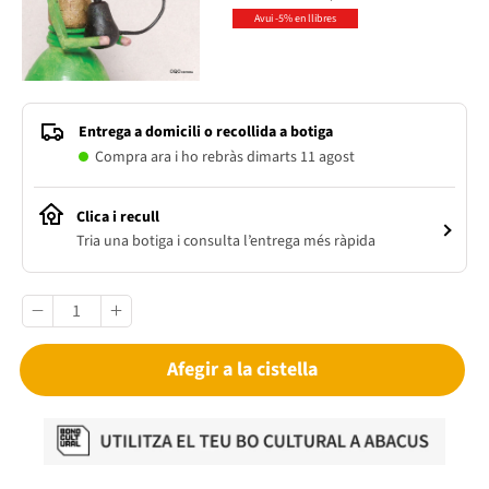
Avui -5% en llibres
Entrega a domicili o recollida a botiga
Compra ara i ho rebràs dimarts 11 agost
Clica i recull
Tria una botiga i consulta l’entrega més ràpida
Afegir a la cistella