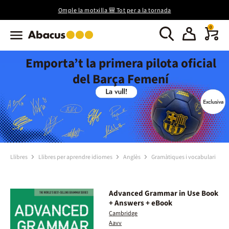
Omple la motxilla 🎒 Tot per a la tornada
0
Emporta’t la primera pilota oficial
del Barça Femení
Llibres
Llibres per aprendre idiomes
Anglès
Gramàtiques i vocabulari
Advanced Grammar in Use Book
+ Answers + eBook
Cambridge
Aavv