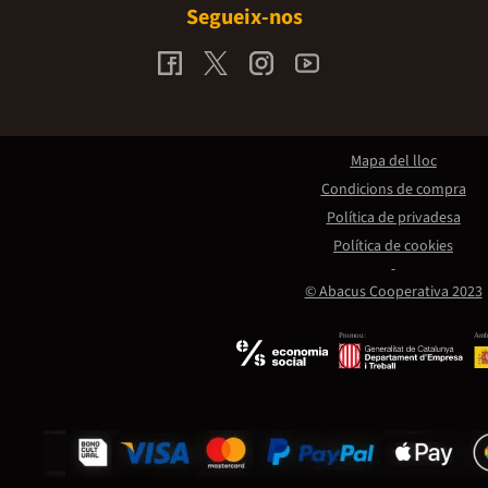
Segueix-nos
Mapa del lloc
Condicions de compra
Política de privadesa
Política de cookies
© Abacus Cooperativa 2023
Promou:
Amb 