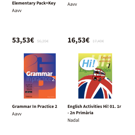
Elementary Pack+Key
Aavv
Aavv
53,53€
16,53€
56,35€
17,40€
Grammar In Practice 2
English Activities Hi! 01. 1r
- 2n Primària
Aavv
Nadal