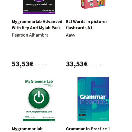
Mygrammarlab Advanced
ELI Words in pictures
With Key And Mylab Pack
flashcards A1
Pearson Alhambra
Aavv
53,53€
33,53€
56,35€
35,30€
Mygrammar lab
Grammar In Practice 1