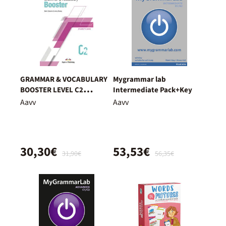
GRAMMAR & VOCABULARY
Mygrammar lab
BOOSTER LEVEL C2
Intermediate Pack+Key
Student's Book
Aavv
Aavv
30,30€
53,53€
31,90€
56,35€