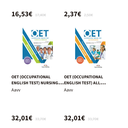
16,53€
2,37€
17,40€
2,50€
OET (OCCUPATIONAL
OET (OCCUPATIONAL
ENGLISH TEST) NURSING &
ENGLISH TEST) ALL
MEDICINE SPEAKING &
PROFESSIONS READING &
Aavv
Aavv
WRITING SKILLS BUILDER
LISTENING SKILLS BUILDER
32,01€
32,01€
33,70€
33,70€