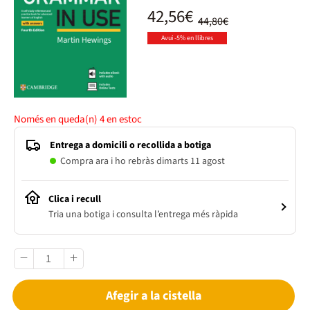
42,56€
44,80€
Avui -5% en llibres
Només en queda(n)
4
en estoc
Entrega a domicili o recollida a botiga
Compra ara i ho rebràs dimarts 11 agost
Clica i recull
Tria una botiga i consulta l’entrega més ràpida
Afegir a la cistella