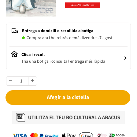
Avui -5% en llibres
Entrega a domicili o recollida a botiga
Compra ara i ho rebràs demà divendres 7 agost
Clica i recull
Tria una botiga i consulta l’entrega més ràpida
Afegir a la cistella