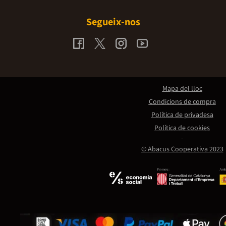
Segueix-nos
Mapa del lloc
Condicions de compra
Política de privadesa
Política de cookies
© Abacus Cooperativa 2023
Promou:
Amb 