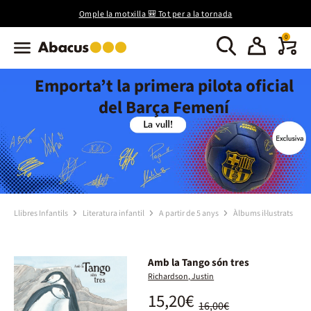
Omple la motxilla 🎒 Tot per a la tornada
0
Emporta’t la primera pilota oficial
del Barça Femení
Llibres Infantils
Literatura infantil
A partir de 5 anys
Àlbums il·lustrats
Amb la Tango són tres
Richardson, Justin
15,20€
16,00€