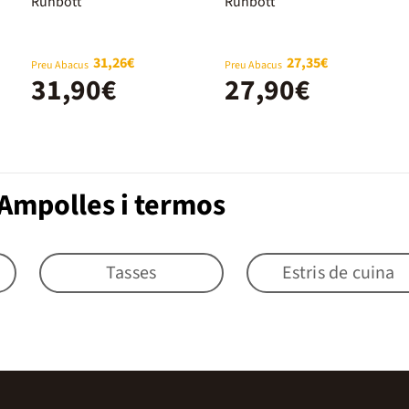
Runbott Mii
Runbott Mii
Runbott
Runbott
600 ml Hearts
600 ml Cotton
31,26€
27,35€
Preu Abacus
Preu Abacus
31,90€
27,90€
Ampolles i termos
Tasses
Estris de cuina