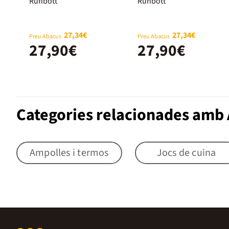
Runbott Mii
Runbott Mii
Runbott
Runbott
600ml
600 ml Menta
Buguenvilla
27,34€
27,34€
Preu Abacus
Preu Abacus
27,90€
27,90€
Categories relacionades amb 
Ampolles i termos
Jocs de cuina