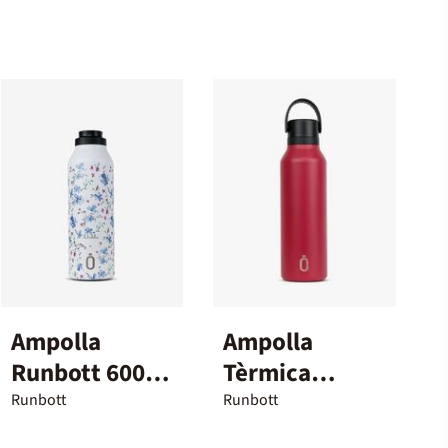
Ampolla
Ampolla
Runbott 600
Tèrmica
ml Bluebell
Runbott Mii
Runbott
Runbott
600 ml Granat