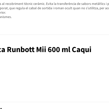
s al recobriment tècnic ceràmic. Evita la transferència de sabors metàl·lics 
t, que regula el cabal de sortida i roman ocult quan no s’utilitza, per acon
rior.
anismes.
ca Runbott Mii 600 ml Caqui