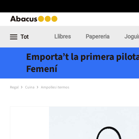
Llibres
Papereria
Jogui
Tot
Emporta’t la primera pilota
Femení
Regal
Cuina
Ampolles i termos