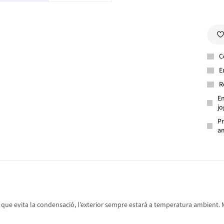
C
E
R
En
jo
Pr
am
que evita la condensació, l’exterior sempre estarà a temperatura ambient. Man