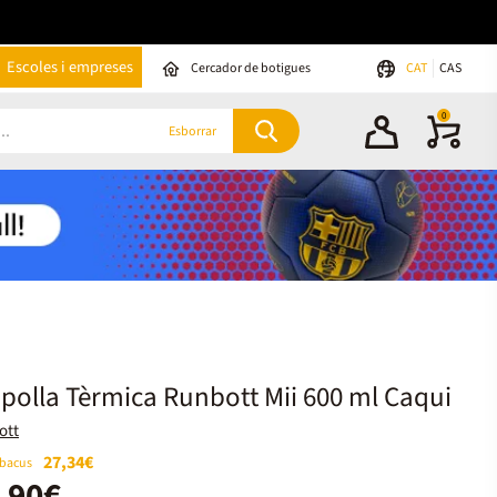
Escoles i empreses
Cercador de botigues
CAT
CAS
0
Esborrar
olla Tèrmica Runbott Mii 600 ml Caqui
ott
27,34€
Abacus
,90€