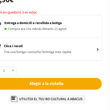
s en queda(n)
3
en estoc
Entrega a domicili o recollida a botiga
Compra ara i ho rebràs dimarts 11 agost
Clica i recull
Tria una botiga i consulta l’entrega més ràpida
Afegir a la cistella