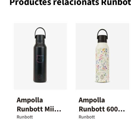
Productes relacionats Runbot
Ampolla
Ampolla
Runbott Mii
Runbott 600
FCB 600 ml
ml Leaves
Runbott
Runbott
Negre