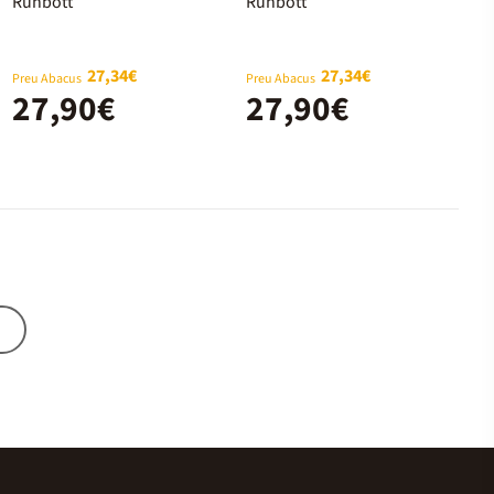
Runbott Mii
Runbott Mii
Runbott
Runbott
600 ml Melon
600 ml
Eucaliptus
27,34€
27,34€
Preu Abacus
Preu Abacus
27,90€
27,90€