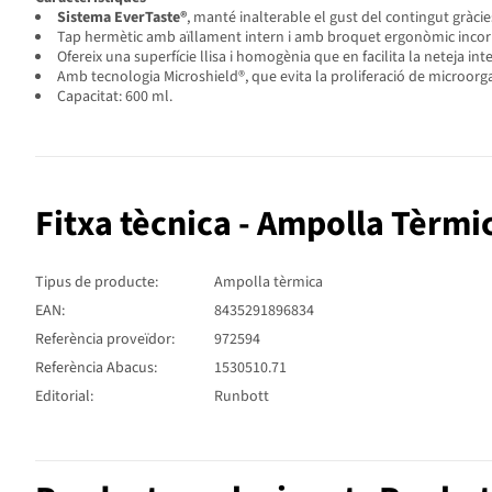
Sistema EverTaste®
, manté inalterable el gust del contingut gràcie
Tap hermètic amb aïllament intern i amb broquet ergonòmic incorpora
Ofereix una superfície llisa i homogènia que en facilita la neteja inte
Amb tecnologia Microshield®, que evita la proliferació de microorg
Capacitat: 600 ml.
Fitxa tècnica - Ampolla Tèrmi
Tipus de producte:
Ampolla tèrmica
EAN:
8435291896834
Referència proveïdor:
972594
Referència Abacus:
1530510.71
Editorial:
Runbott