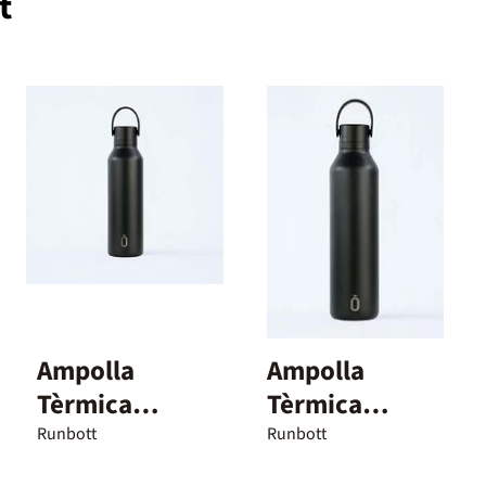
t
Ampolla
Ampolla
Tèrmica
Tèrmica
Runbott Mii
Runbott Mii 1
Runbott
Runbott
600 ml Negre
L Negre