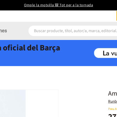
Omple la motxilla 🎒 Tot per a la tornada
nes
 oficial del Barça
Amp
Runb
Preu 
27