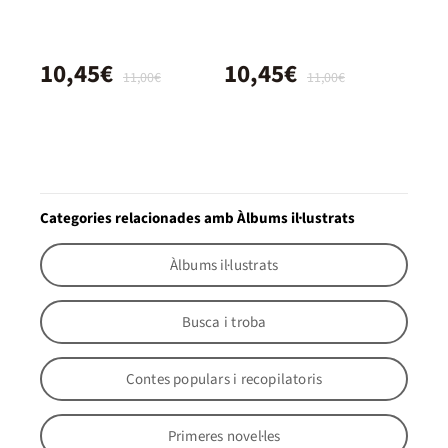
10,45€
10,45€
11,00€
11,00€
Categories relacionades amb Àlbums il·lustrats
Àlbums il·lustrats
Busca i troba
Contes populars i recopilatoris
Primeres novel·les