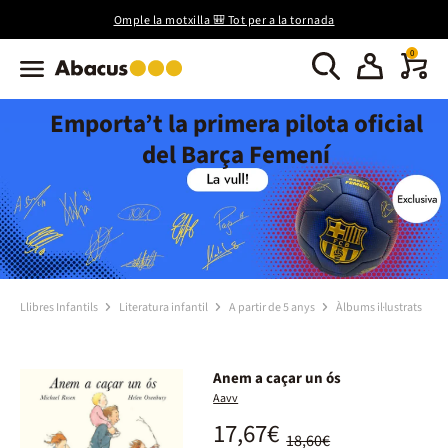
Omple la motxilla 🎒 Tot per a la tornada
0
Emporta’t la primera pilota oficial
del Barça Femení
Llibres Infantils
Literatura infantil
A partir de 5 anys
Àlbums il·lustrats
Anem a caçar un ós
Aavv
17,67€
18,60€