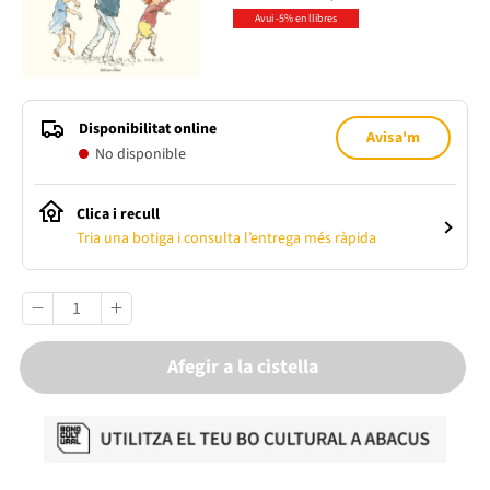
Avui -5% en llibres
Disponibilitat online
Avisa'm
No disponible
Clica i recull
Tria una botiga i consulta l’entrega més ràpida
Afegir a la cistella