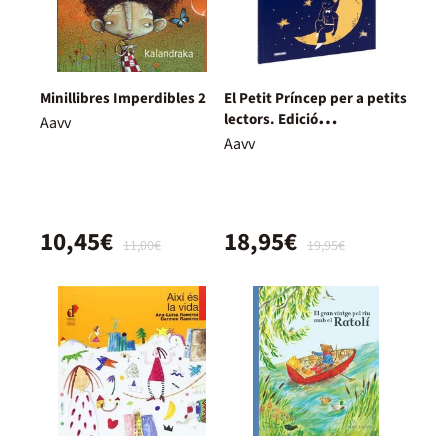
Minillibres Imperdibles 2
El Petit Príncep per a petits
lectors. Edició
Aavv
col·leccionista
Aavv
10,45€
18,95€
11,00€
19,95€