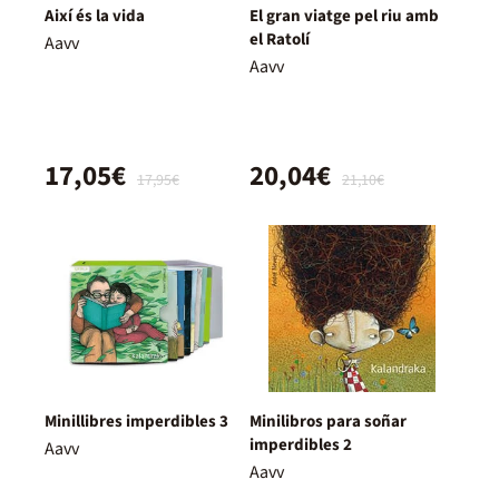
Així és la vida
El gran viatge pel riu amb
el Ratolí
Aavv
Aavv
17,05€
20,04€
17,95€
21,10€
Minillibres imperdibles 3
Minilibros para soñar
imperdibles 2
Aavv
Aavv