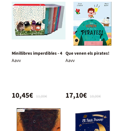
Minillibres imperdibles - 4
Que venen els pirates!
Aavv
Aavv
10,45€
17,10€
11,00€
18,00€