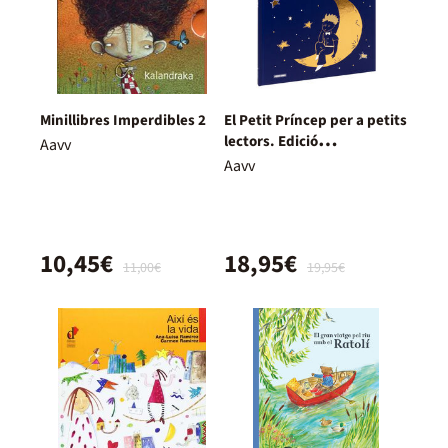
Minillibres Imperdibles 2
El Petit Príncep per a petits
lectors. Edició
Aavv
col·leccionista
Aavv
10,45€
18,95€
11,00€
19,95€