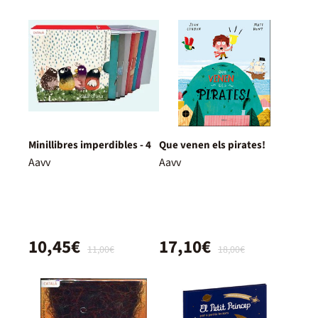
Minillibres imperdibles - 4
Que venen els pirates!
Aavv
Aavv
10,45€
17,10€
11,00€
18,00€