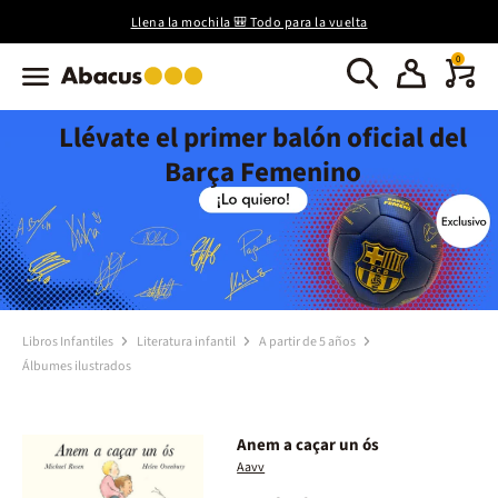
Llena la mochila 🎒 Todo para la vuelta
0
Llévate el primer balón oficial del
Barça Femenino
Libros Infantiles
Literatura infantil
A partir de 5 años
Álbumes ilustrados
Anem a caçar un ós
Aavv