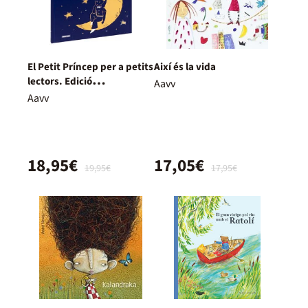
El Petit Príncep per a petits
Així és la vida
lectors. Edició
Aavv
col·leccionista
Aavv
18,95€
17,05€
19,95€
17,95€