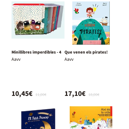
Minillibres imperdibles - 4
Que venen els pirates!
Aavv
Aavv
10,45€
17,10€
11,00€
18,00€