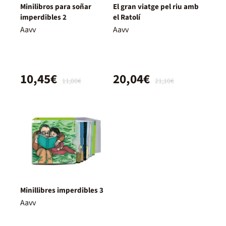
Minilibros para soñar
El gran viatge pel riu amb
imperdibles 2
el Ratolí
Aavv
Aavv
10,45€
20,04€
11,00€
21,10€
Minillibres imperdibles 3
Aavv