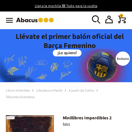
Llena la mochila 🎒 Todo para la vuelta
0
Llévate el primer balón oficial del
Barça Femenino
Libros Infantiles
Literatura infantil
A partir de 5 años
Álbumes ilustrados
Minillibres Imperdibles 2
Aavv