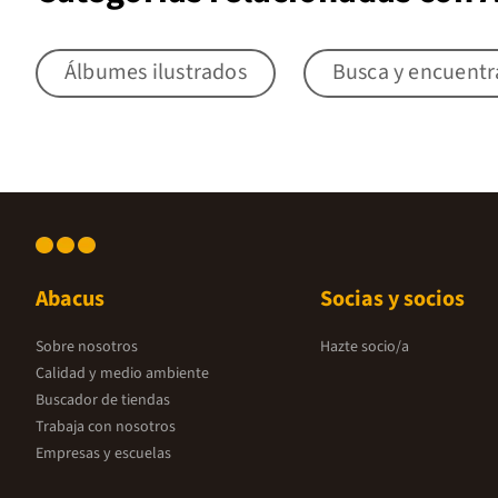
Álbumes ilustrados
Busca y encuentr
Abacus
Socias y socios
Sobre nosotros
Hazte socio/a
Calidad y medio ambiente
Buscador de tiendas
Trabaja con nosotros
Empresas y escuelas