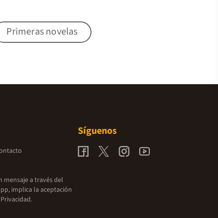
Primeras novelas
Síguenos
contacto
un mensaje a través del
pp, implica la aceptación
 Privacidad.