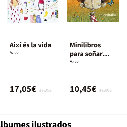
Així és la vida
Minilibros
para soñar
Aavv
imperdibles 2
Aavv
17,05€
10,45€
17,95€
11,00€
Álbumes ilustrados