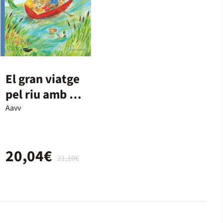
El gran viatge
pel riu amb el
Ratolí
Aavv
20,04€
21,10€