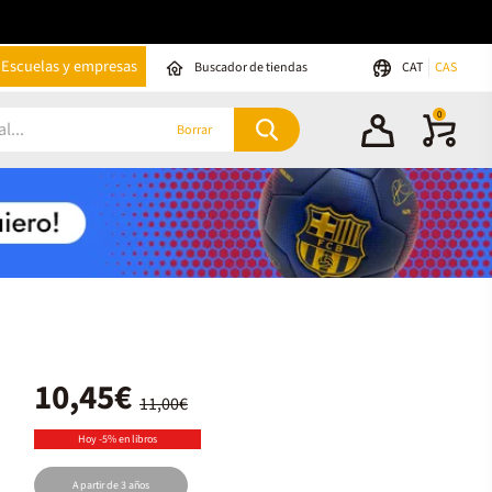
Escuelas y empresas
Buscador de tiendas
CAT
CAS
0
Borrar
10,45€
11,00€
Hoy -5% en libros
A partir de 3 años