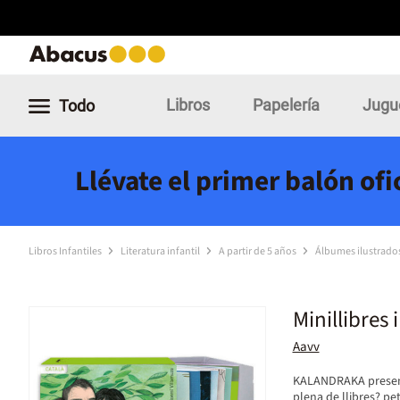
Libros
Papelería
Jugu
Todo
Llévate el primer balón of
Libros Infantiles
Literatura infantil
A partir de 5 años
Álbumes ilustrado
Minillibres
Aavv
KALANDRAKA presenta
plena de llibres? pe