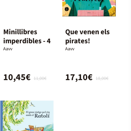
Minillibres
Que venen els
imperdibles - 4
pirates!
Aavv
Aavv
10,45€
17,10€
11,00€
18,00€