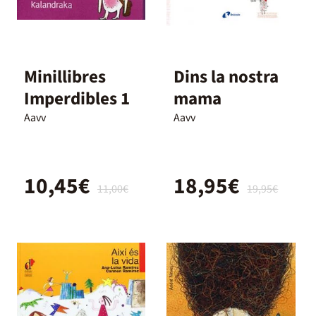
Minillibres
Dins la nostra
Imperdibles 1
mama
Aavv
Aavv
10,45€
18,95€
11,00€
19,95€