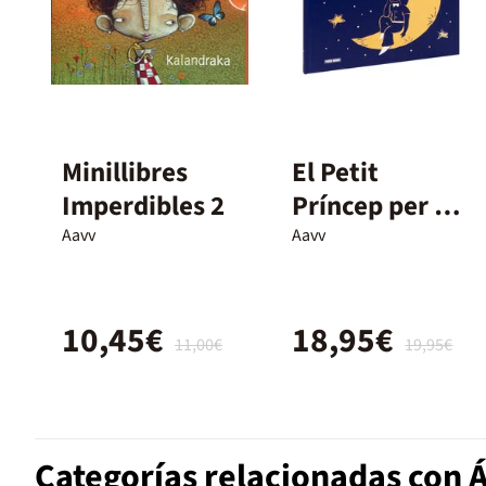
Minillibres
El Petit
Imperdibles 2
Príncep per a
petits lectors.
Aavv
Aavv
Edició
col·leccionista
10,45€
18,95€
11,00€
19,95€
Categorías relacionadas con 