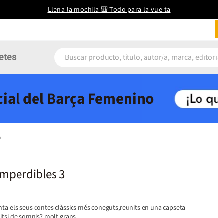
Llena la mochila 🎒 Todo para la vuelta
etes
icial del Barça Femenino
s
 imperdibles 3
 els seus contes clàssics més coneguts,reunits en una capseta
titsi de somnis? molt grans.