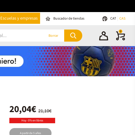
Escuelas y empresas
Buscador de tiendas
CAT
CAS
0
Borrar
20,04€
21,10€
Hoy -5% en libros
A partir de 5 años