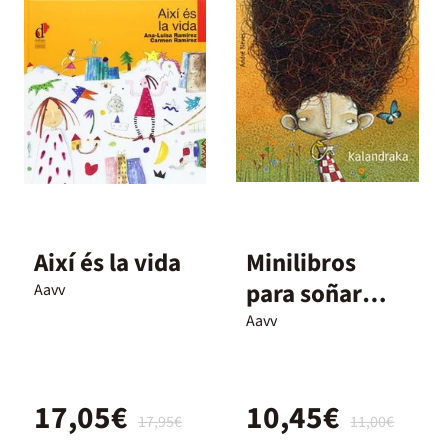
Així és la vida
Minilibros
para soñar
Aavv
imperdibles 2
Aavv
17,05€
10,45€
17,95€
11,00€