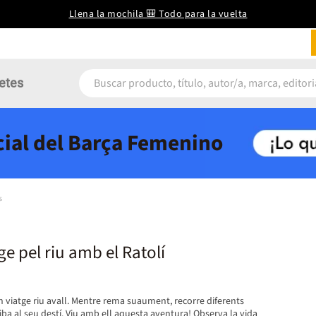
Llena la mochila 🎒 Todo para la vuelta
etes
icial del Barça Femenino
s
ge pel riu amb el Ratolí
 viatge riu avall. Mentre rema suaument, recorre diferents
riba al seu destí. Viu amb ell aquesta aventura! Observa la vida