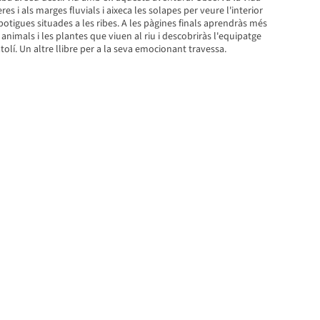
res i als marges fluvials i aixeca les solapes per veure l'interior
 botigues situades a les ribes. A les pàgines finals aprendràs més
 animals i les plantes que viuen al riu i descobriràs l'equipatge
tolí. Un altre llibre per a la seva emocionant travessa.