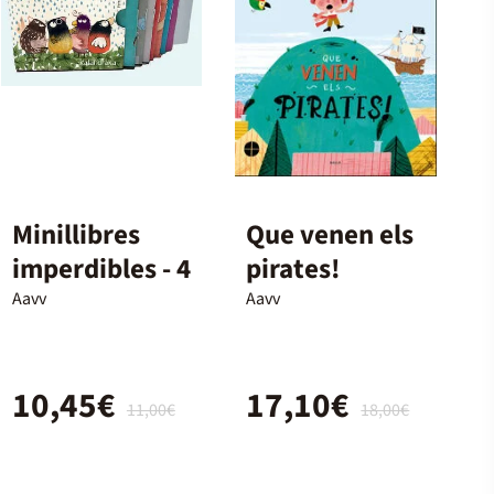
Minillibres
Que venen els
imperdibles - 4
pirates!
Aavv
Aavv
10,45€
17,10€
11,00€
18,00€