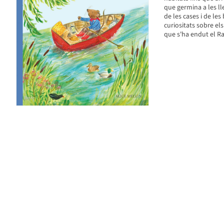
que germina a les lle
de les cases i de les
curiositats sobre els
que s'ha endut el Ra