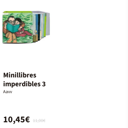
Minillibres
imperdibles 3
Aavv
10,45€
11,00€