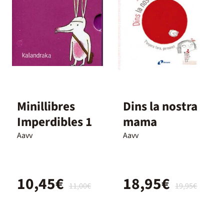
Minillibres
Dins la nostra
Imperdibles 1
mama
Aavv
Aavv
10,45€
18,95€
11,00€
19,95€