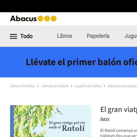
Libros
Papelería
Jugu
Todo
Llévate el primer balón of
Libros Infantiles
Literatura infantil
A partir de 5 años
Álbumes ilustrado
El gran viat
Aavv
El Ratolí comença un
hàbitats fins que ar