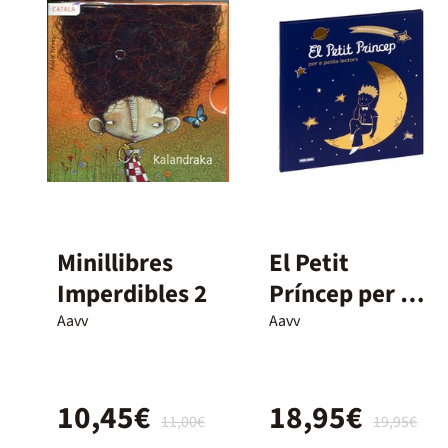
Minillibres
El Petit
Imperdibles 2
Príncep per a
petits lectors.
Aavv
Aavv
Edició
col·leccionista
10,45€
18,95€
11,00€
19,95€