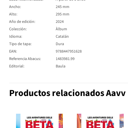
Ancho:
245 mm
Alto:
295 mm
Año de edición:
2024
Colección:
Àlbum
Idioma:
Catalán
Tipo de tapa:
Dura
EAN:
9788447951628
Referencia Abacus:
1483981.99
Editorial:
Baula
Productos relacionados Aavv