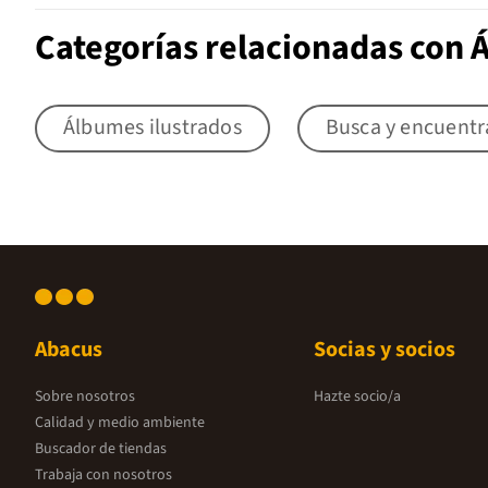
Categorías relacionadas con 
Álbumes ilustrados
Busca y encuentr
Abacus
Socias y socios
Sobre nosotros
Hazte socio/a
Calidad y medio ambiente
Buscador de tiendas
Trabaja con nosotros