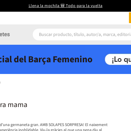
Llena la mochila 🎒 Todo para la vuelta
etes
icial del Barça Femenino
s
stra mama
a d'una germaneta gran. AMB SOLAPES SORPRESA! El naixement
periència inoblidable. Viu-la gràcies al que una nena diu al