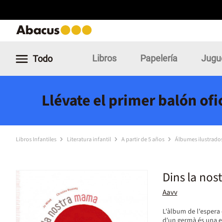
Libros
Papelería
Jugu
Todo
Llévate el primer balón of
Libros Infantiles
Literatura infantil
A partir de 5 años
Álbumes ilustrado
Dins la no
Aavv
L'àlbum de l'esper
d'un germà és una ex