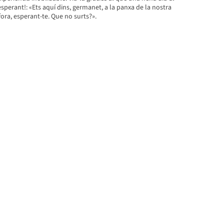
perant!: «Ets aquí dins, germanet, a la panxa de la nostra
fora, esperant-te. Que no surts?».