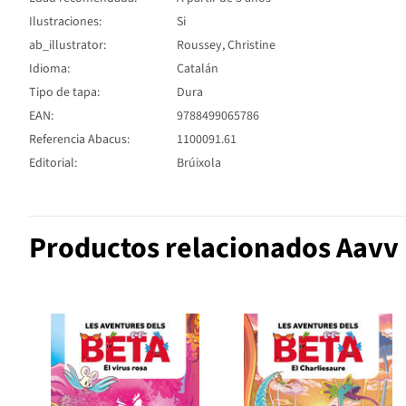
Ilustraciones:
Si
ab_illustrator:
Roussey, Christine
Idioma:
Catalán
Tipo de tapa:
Dura
EAN:
9788499065786
Referencia Abacus:
1100091.61
Editorial:
Brúixola
Productos relacionados Aavv