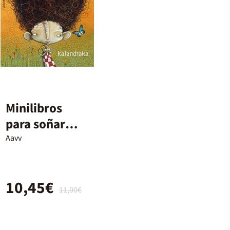
Minilibros
para soñar
imperdibles 2
Aavv
10,45€
11,00€