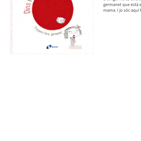
germanet que està es
mama. I jo sóc aquí 