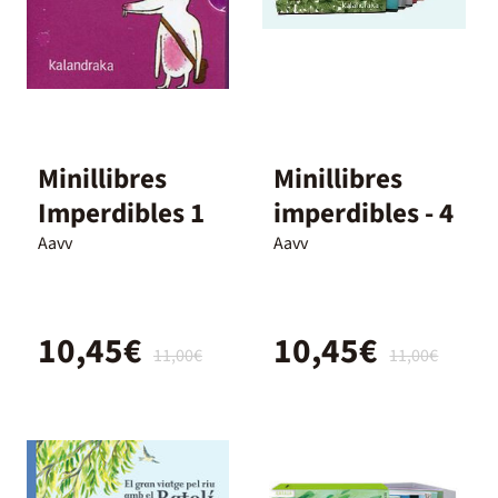
Minillibres
Minillibres
Imperdibles 1
imperdibles - 4
Aavv
Aavv
10,45€
10,45€
11,00€
11,00€