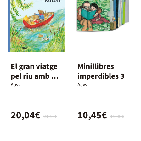
El gran viatge
Minillibres
pel riu amb el
imperdibles 3
Ratolí
Aavv
Aavv
20,04€
10,45€
21,10€
11,00€