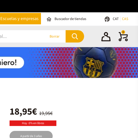
Escuelas y empresas
Buscador de tiendas
CAT
CAS
0
Borrar
18,95€
19,95€
Hoy -5% en libros
A partir de 3 años