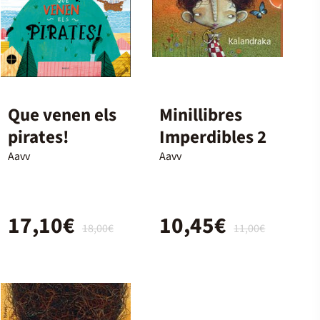
Que venen els
Minillibres
pirates!
Imperdibles 2
Aavv
Aavv
17,10€
10,45€
18,00€
11,00€