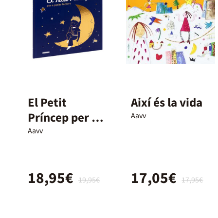
El Petit
Així és la vida
Príncep per a
Aavv
petits lectors.
Aavv
Edició
col·leccionista
18,95€
17,05€
19,95€
17,95€