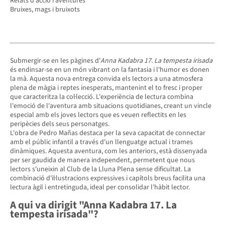
Relats d'acció i aventures
Bruixes, mags i bruixots
Submergir-se en les pàgines d'
Anna Kadabra 17. La tempesta irisada
és endinsar-se en un món vibrant on la fantasia i l'humor es donen
la mà. Aquesta nova entrega convida els lectors a una atmosfera
plena de màgia i reptes inesperats, mantenint el to fresc i proper
que caracteritza la col·lecció. L'experiència de lectura combina
l'emoció de l'aventura amb situacions quotidianes, creant un vincle
especial amb els joves lectors que es veuen reflectits en les
peripècies dels seus personatges.
L'obra de Pedro Mañas destaca per la seva capacitat de connectar
amb el públic infantil a través d'un llenguatge actual i trames
dinàmiques. Aquesta aventura, com les anteriors, està dissenyada
per ser gaudida de manera independent, permetent que nous
lectors s'uneixin al Club de la Lluna Plena sense dificultat. La
combinació d'il·lustracions expressives i capítols breus facilita una
lectura àgil i entretinguda, ideal per consolidar l'hàbit lector.
A qui va dirigit "Anna Kadabra 17. La
tempesta irisada"?