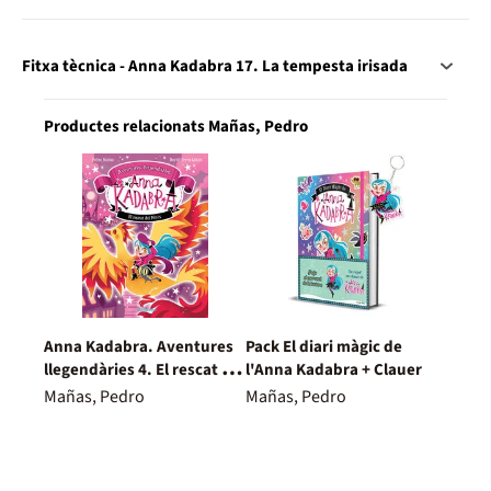
Fitxa tècnica - Anna Kadabra 17. La tempesta irisada
Productes relacionats Mañas, Pedro
Anna Kadabra. Aventures
Pack El diari màgic de
llegendàries 4. El rescat del
l'Anna Kadabra + Clauer
Fènix
Mañas, Pedro
Mañas, Pedro