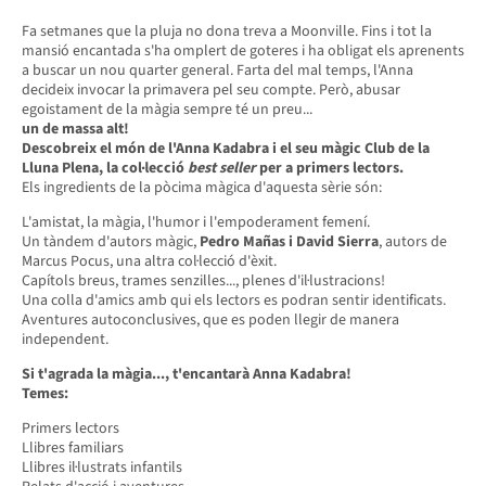
Fa setmanes que la pluja no dona treva a Moonville. Fins i tot la
mansió encantada s'ha omplert de goteres i ha obligat els aprenents
a buscar un nou quarter general. Farta del mal temps, l'Anna
decideix invocar la primavera pel seu compte. Però, abusar
egoistament de la màgia sempre té un preu...
un de massa alt!
Descobreix el món de l'Anna Kadabra i el seu màgic Club de la
Lluna Plena, la col·lecció
best seller
per a primers lectors.
Els ingredients de la pòcima màgica d'aquesta sèrie són:
L'amistat, la màgia, l'humor i l'empoderament femení.
Un tàndem d'autors màgic,
Pedro Mañas i David Sierra
, autors de
Marcus Pocus, una altra col·lecció d'èxit
.
Capítols breus, trames senzilles..., plenes d'il·lustracions!
Una colla d'amics amb qui els lectors es podran sentir identificats.
Aventures autoconclusives, que es poden llegir de manera
independent.
Si t'agrada la màgia..., t'encantarà Anna Kadabra!
Temes:
Primers lectors
Llibres familiars
Llibres il·lustrats infantils