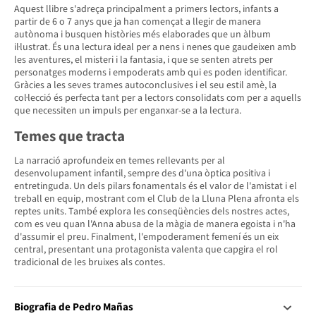
Aquest llibre s'adreça principalment a primers lectors, infants a
partir de 6 o 7 anys que ja han començat a llegir de manera
autònoma i busquen històries més elaborades que un àlbum
il·lustrat. És una lectura ideal per a nens i nenes que gaudeixen amb
les aventures, el misteri i la fantasia, i que se senten atrets per
personatges moderns i empoderats amb qui es poden identificar.
Gràcies a les seves trames autoconclusives i el seu estil amè, la
col·lecció és perfecta tant per a lectors consolidats com per a aquells
que necessiten un impuls per enganxar-se a la lectura.
Temes que tracta
La narració aprofundeix en temes rellevants per al
desenvolupament infantil, sempre des d'una òptica positiva i
entretinguda. Un dels pilars fonamentals és el valor de l'amistat i el
treball en equip, mostrant com el Club de la Lluna Plena afronta els
reptes units. També explora les conseqüències dels nostres actes,
com es veu quan l'Anna abusa de la màgia de manera egoista i n'ha
d'assumir el preu. Finalment, l'empoderament femení és un eix
central, presentant una protagonista valenta que capgira el rol
tradicional de les bruixes als contes.
Biografia de Pedro Mañas