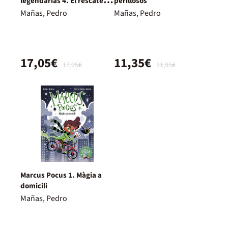
legendarias 4. El rescate
perillosos
del Fénix
Mañas, Pedro
Mañas, Pedro
17,05€
11,35€
17,95€
11,95€
Marcus Pocus 1. Màgia a
domicili
Mañas, Pedro