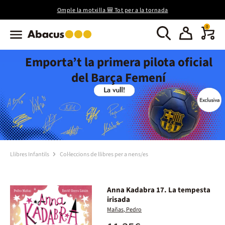
Omple la motxilla 🎒 Tot per a la tornada
0
Emporta’t la primera pilota oficial
del Barça Femení
Llibres Infantils
Col·leccions de llibres per a nens/es
Anna Kadabra 17. La tempesta
irisada
Mañas, Pedro