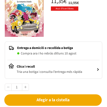
11,35€
11,95€
Avui -5% en llibres
Entrega a domicili o recollida a botiga
Compra ara i ho rebràs dilluns 10 agost
Clica i recull
Tria una botiga i consulta l’entrega més ràpida
Afegir a la cistella