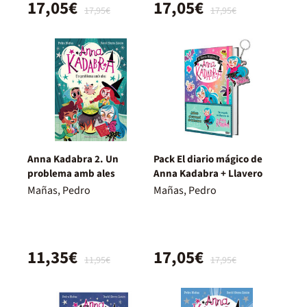
17,05€
17,05€
17,95€
17,95€
Anna Kadabra 2. Un
Pack El diario mágico de
problema amb ales
Anna Kadabra + Llavero
Mañas, Pedro
Mañas, Pedro
11,35€
17,05€
11,95€
17,95€