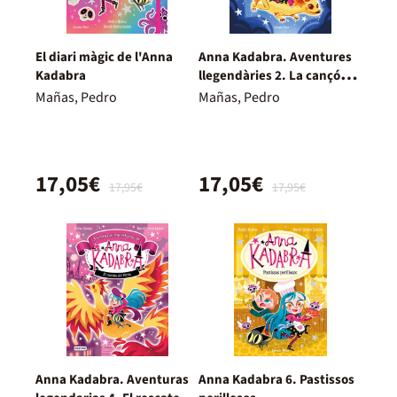
El diari màgic de l'Anna
Anna Kadabra. Aventures
Kadabra
llegendàries 2. La cançó
dels dracs
Mañas, Pedro
Mañas, Pedro
17,05€
17,05€
17,95€
17,95€
Anna Kadabra. Aventuras
Anna Kadabra 6. Pastissos