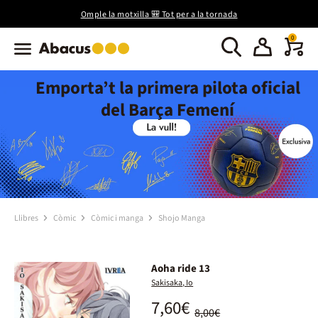
Omple la motxilla 🎒 Tot per a la tornada
0
Emporta’t la primera pilota oficial
del Barça Femení
Llibres
Còmic
Còmic i manga
Shojo Manga
Aoha ride 13
Sakisaka, Io
7,60€
8,00€