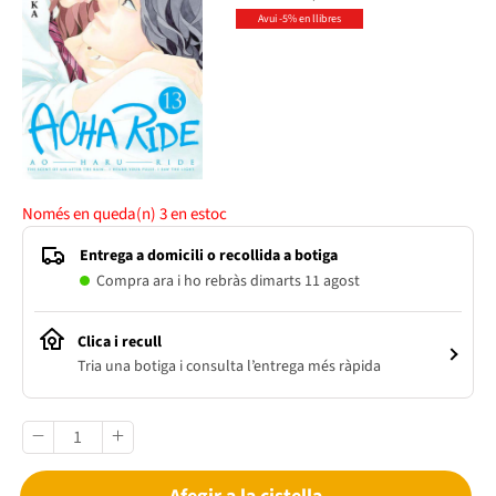
Avui -5% en llibres
Només en queda(n)
3
en estoc
Entrega a domicili o recollida a botiga
Compra ara i ho rebràs dimarts 11 agost
Clica i recull
Tria una botiga i consulta l’entrega més ràpida