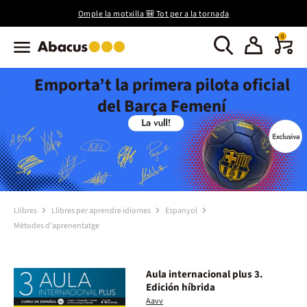
Omple la motxilla 🎒 Tot per a la tornada
0
Emporta’t la primera pilota oficial
del Barça Femení
Llibres
Llibres per aprendre idiomes
Espanyol
Mètodes d'aprenentatge
Aula internacional plus 3.
Edición híbrida
Aavv