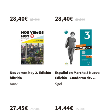
28,40€
28,40€
29,90€
29,90€
Nos vemos hoy 2. Edición
Español en Marcha 3 Nueva
híbrida
Edición - Cuaderno de
Ejercicios B1
Aavv
Sgel
27,45€
14,44€
28,90€
15,20€