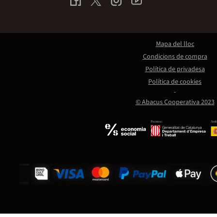
Mapa del lloc
Condicions de compra
Política de privadesa
Política de cookies
© Abacus Cooperativa 2023
Promou:
Amb 