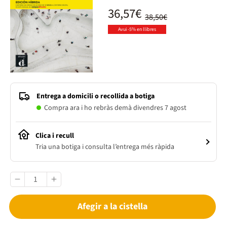
36,57€
38,50€
Avui -5% en llibres
Entrega a domicili o recollida a botiga
Compra ara i ho rebràs demà divendres 7 agost
Clica i recull
Tria una botiga i consulta l’entrega més ràpida
Afegir a la cistella