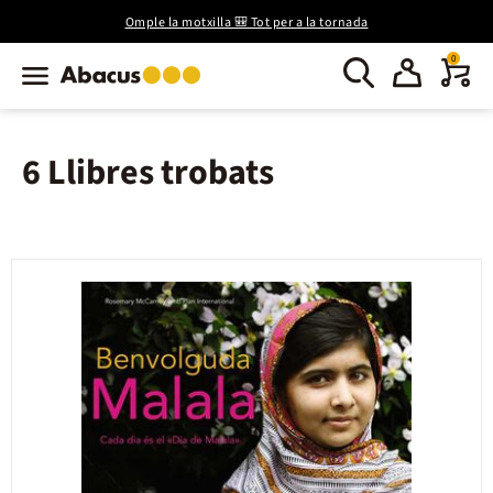
Omple la motxilla 🎒 Tot per a la tornada
0
6 Llibres trobats