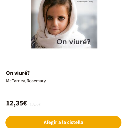
On viuré?
McCarney, Rosemary
12,35€
13,00€
Afegir a la cistella