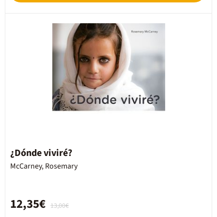
¿Dónde viviré?
McCarney, Rosemary
12,35€
13,00€