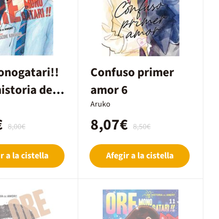
onogatari!!
Confuso primer
historia de
amor 6
) #4
Aruko
€
8,07€
8,00€
8,50€
r a la cistella
Afegir a la cistella