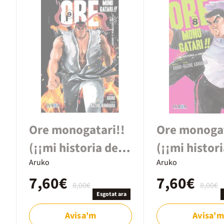
Ore monogatari!!
Ore monogat
(¡¡mi historia de
(¡¡mi histor
amor!!) 9
Aruko
amor!!) #8
Aruko
7,60€
7,60€
8,00€
8,00€
Esgotat ara
Avisa'm
Avisa'm