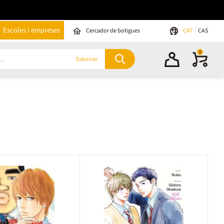
Escoles i empreses
Cercador de botigues
CAT
CAS
0
Esborrar