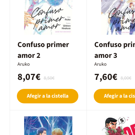
Confuso primer
Confuso pri
amor 2
amor 3
Aruko
Aruko
8,07€
7,60€
8,50€
8,00€
Afegir a la cistella
Afegir a la cis