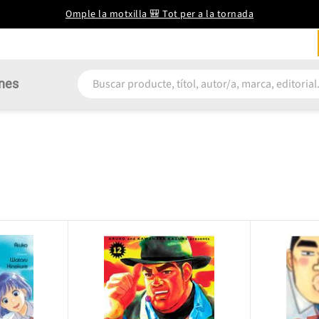
Omple la motxilla 🎒 Tot per a la tornada
nes