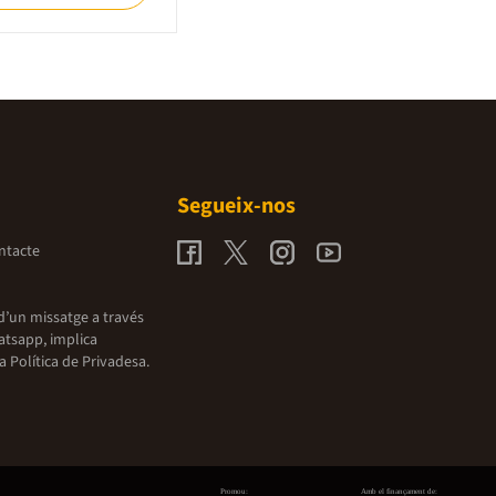
Segueix-nos
ntacte
d’un missatge a través
atsapp, implica
la
Política de Privadesa.
Promou:
Amb el finançament de: