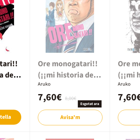
ari!!
Ore monogatari!!
Ore m
ia de
(¡¡mi historia de
(¡¡mi 
amor!!) 10
Aruko
amor!!
Aruko
7,60€
7,60
8,00€
Esgotat ara
tella
Avisa'm