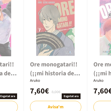
ari!!
Ore monogatari!!
Ore m
ia de
(¡¡mi historia de
(¡¡mi 
amor!!) #7
Aruko
amor!!
Aruko
7,60€
7,60
8,00€
Esgotat ara
Esgotat ara
Avisa'm