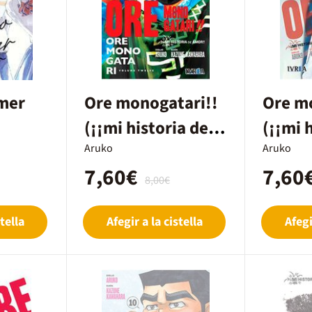
mer
Ore monogatari!!
Ore m
(¡¡mi historia de
(¡¡mi 
amor!!) 12
Aruko
amor!!
Aruko
7,60€
7,60
8,00€
tella
Afegir a la cistella
Afegi