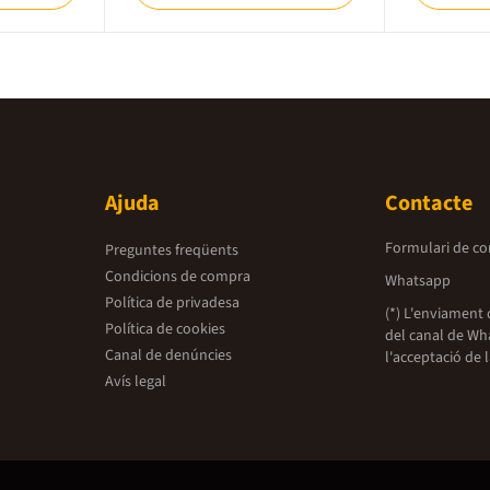
Ajuda
Contacte
Formulari de co
Preguntes freqüents
Condicions de compra
Whatsapp
Política de privadesa
(*) L'enviament 
Política de cookies
del canal de Wh
Canal de denúncies
l'acceptació de 
Avís legal