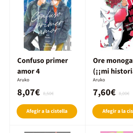
Confuso primer
Ore monogat
amor 4
(¡¡mi histor
Aruko
amor!!) #5
Aruko
8,07€
7,60€
8,50€
8,00€
Afegir a la cistella
Afegir a la cis