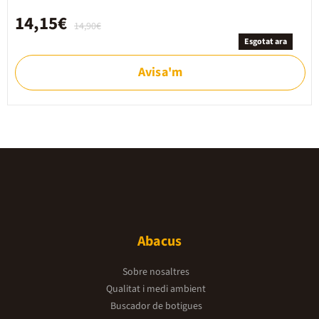
14,15€
14,90€
Esgotat ara
Avisa'm
Abacus
Sobre nosaltres
Qualitat i medi ambient
Buscador de botigues