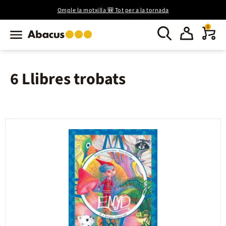
Omple la motxilla 🎒 Tot per a la tornada
0
6 Llibres trobats