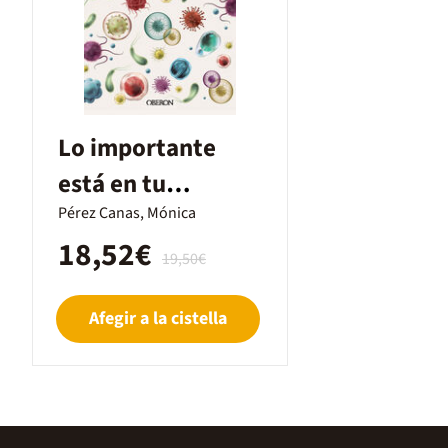
Lo importante
está en tu
microbiota
Pérez Canas, Mónica
18,52€
19,50€
Afegir a la cistella