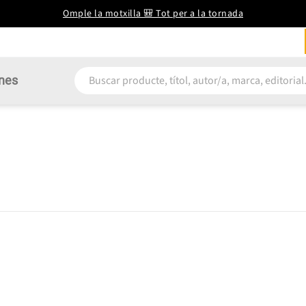
Omple la motxilla 🎒 Tot per a la tornada
nes