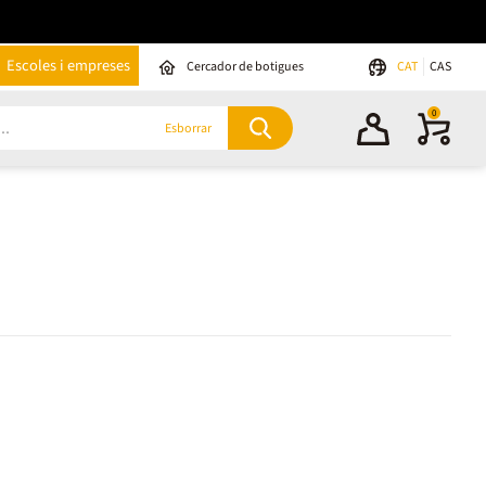
Escoles i empreses
Cercador de botigues
CAT
CAS
0
Esborrar