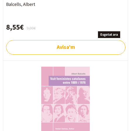
Balcells, Albert
8,55€
9,00€
Esgotat ara
Avisa'm