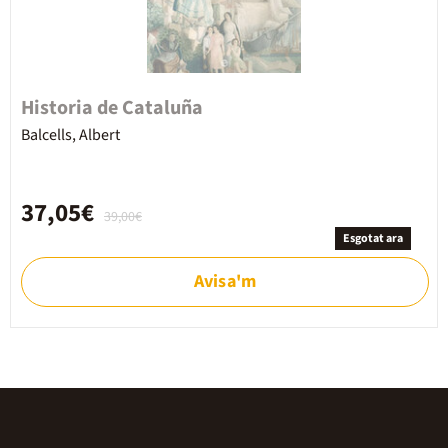
Historia de Cataluña
Balcells, Albert
37,05€
39,00€
Esgotat ara
Avisa'm