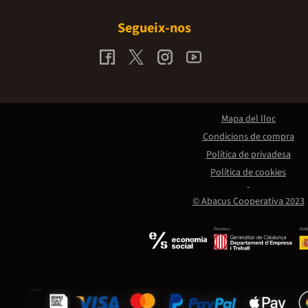
Segueix-nos
Mapa del lloc
Condicions de compra
Política de privadesa
Política de cookies
© Abacus Cooperativa 2023
Promou:
Amb 