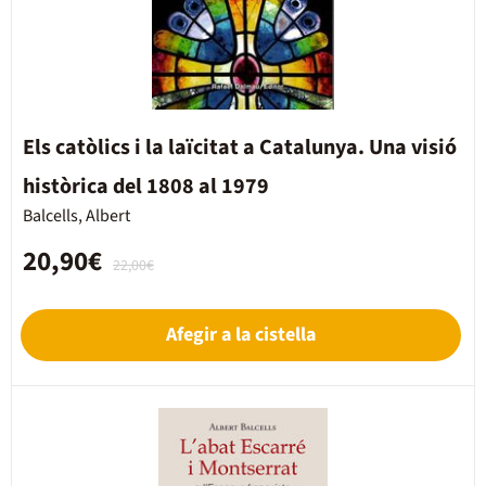
Els catòlics i la laïcitat a Catalunya. Una visió
històrica del 1808 al 1979
Balcells, Albert
20,90€
22,00€
Afegir a la cistella