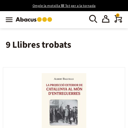
Omple la motxilla 🎒 Tot per a la tornada
0
9 Llibres trobats