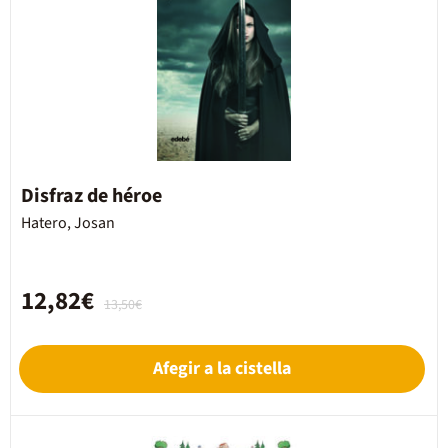
Disfraz de héroe
Hatero, Josan
12,82€
13,50€
Afegir a la cistella