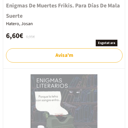
Enigmas De Muertes Frikis. Para Días De Mala
Suerte
Hatero, Josan
6,60€
6,95€
Esgotat ara
Avisa'm