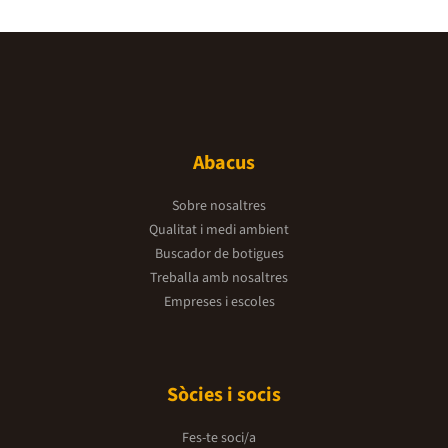
Abacus
Sobre nosaltres
Qualitat i medi ambient
Buscador de botigues
Treballa amb nosaltres
Empreses i escoles
Sòcies i socis
Fes-te soci/a