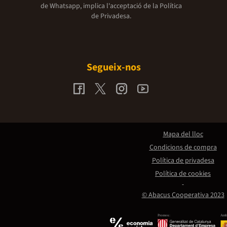
de Whatsapp, implica l'acceptació de la
Política
de Privadesa.
Segueix-nos
Mapa del lloc
Condicions de compra
Política de privadesa
Política de cookies
© Abacus Cooperativa 2023
Promou:
Amb 