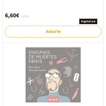
6,60€
6,95€
Esgotat ara
Avisa'm