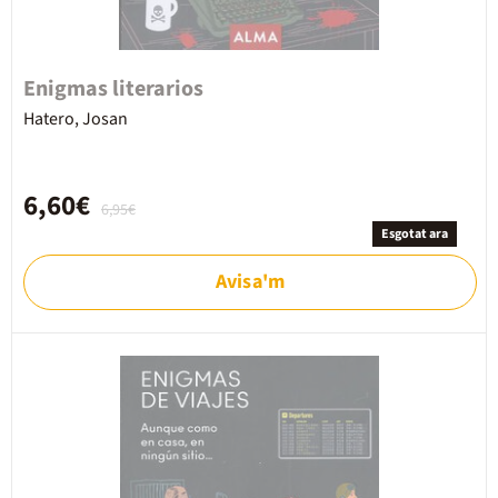
Enigmas literarios
Hatero, Josan
6,60€
6,95€
Esgotat ara
Avisa'm