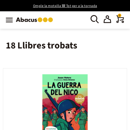
Omple la motxilla 🎒 Tot per a la tornada
0
18 Llibres trobats