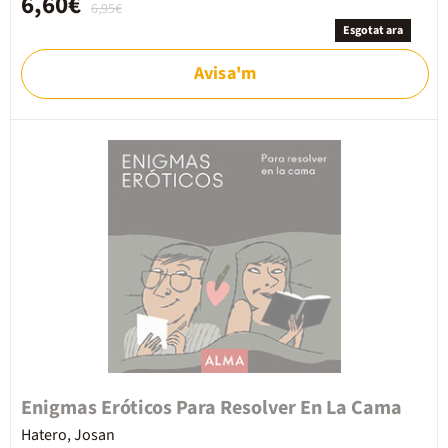
6,60€
6,95€
Esgotat ara
Avisa'm
Enigmas Eróticos Para Resolver En La Cama
Hatero, Josan