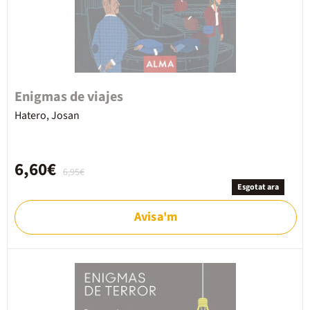
Enigmas de viajes
Hatero, Josan
6,60€
6,95€
Esgotat ara
Avisa'm