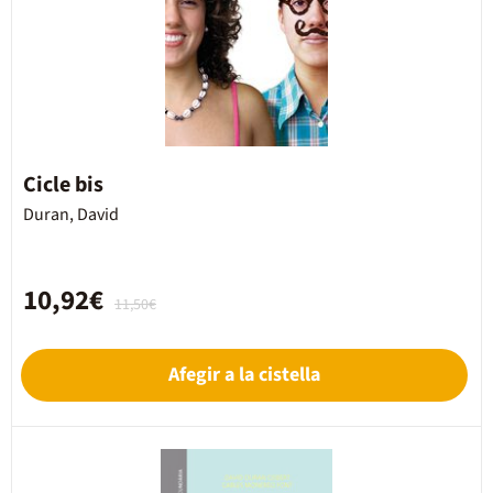
Cicle bis
Duran, David
10,92€
11,50€
Afegir a la cistella