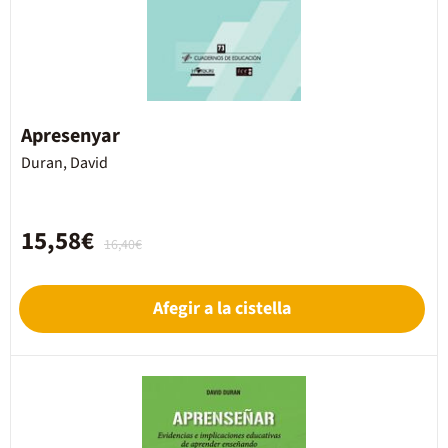
Apresenyar
Duran, David
15,58€
16,40€
Afegir a la cistella