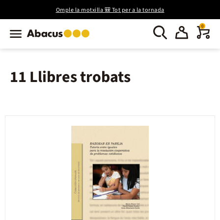
Omple la motxilla 🎒 Tot per a la tornada
0
11 Llibres trobats