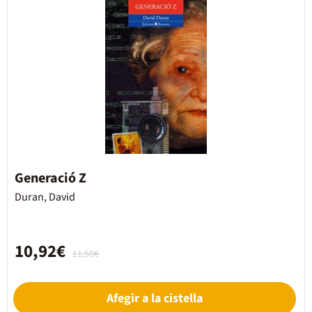
Generació Z
Duran, David
10,92€
11,50€
Afegir a la cistella