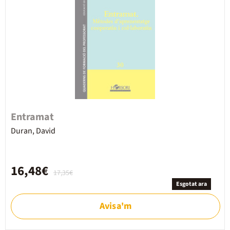
Entramat
Duran, David
16,48€
17,35€
Esgotat ara
Avisa'm