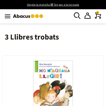
Omple la motxilla 🎒 Tot per a la tornada
0
3 Llibres trobats