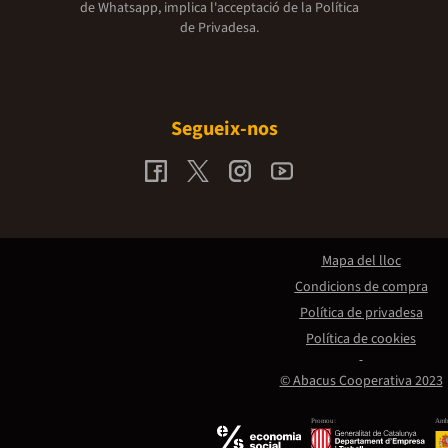
de Whatsapp, implica l'acceptació de la
Política
de Privadesa.
Segueix-nos
Mapa del lloc
Condicions de compra
Política de privadesa
Política de cookies
© Abacus Cooperativa 2023
Promou:
Amb 