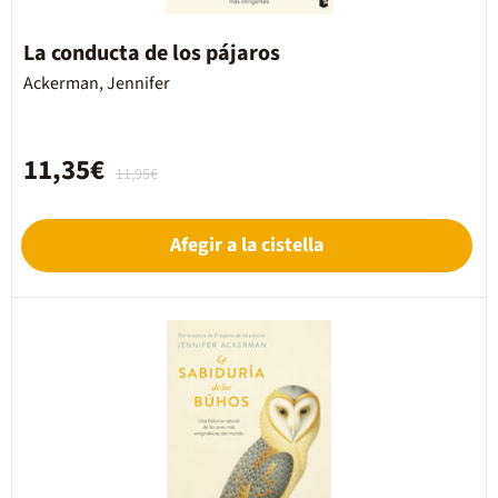
La conducta de los pájaros
Ackerman, Jennifer
11,35€
11,95€
Afegir a la cistella