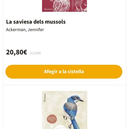
La saviesa dels mussols
Ackerman, Jennifer
20,80€
21,90€
Afegir a la cistella