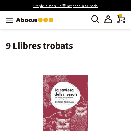
Omple la motxilla 🎒 Tot per a la tornada
0
9 Llibres trobats