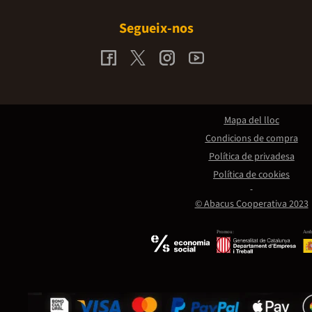
Segueix-nos
Mapa del lloc
Condicions de compra
Política de privadesa
Política de cookies
© Abacus Cooperativa 2023
Promou:
Amb 