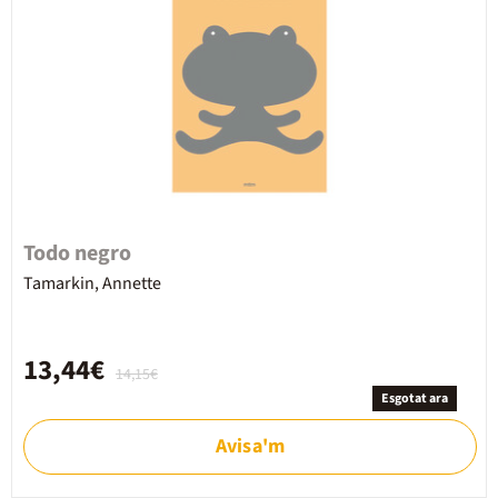
Todo negro
Tamarkin, Annette
13,44€
14,15€
Esgotat ara
Avisa'm