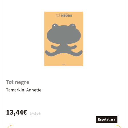
Tot negre
Tamarkin, Annette
13,44€
14,15€
Esgotat ara