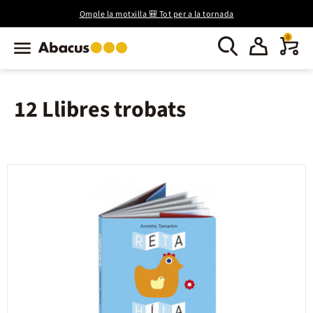
Omple la motxilla 🎒 Tot per a la tornada
0
12 Llibres trobats