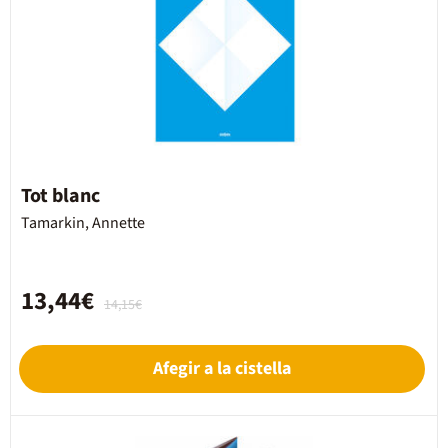
Tot blanc
Tamarkin, Annette
13,44€
14,15€
Afegir a la cistella