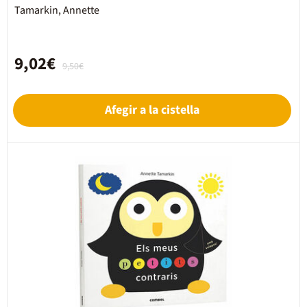
Tamarkin, Annette
9,02€
9,50€
Afegir a la cistella