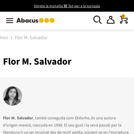
Omple la motxilla 🎒 Tot per a la tornada
0
Inici
Flor M. Salvador
Flor M. Salvador
Flor M. Salvador
, també coneguda com Ekilorhe, és una autora
d'origen mexicà, nascuda en 1998. El seu gust i la seva passió per la
literatura li va ser inculcat des de molt petita, iniciant-se en l'escriptura