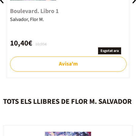
Boulevard. Libro 1
B
Salvador, Flor M.
S
10,40€
10,95€
Esgotat ara
Avisa'm
TOTS ELS LLIBRES DE FLOR M. SALVADOR