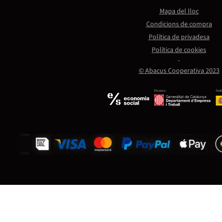
Mapa del lloc
Condicions de compra
Política de privadesa
Política de cookies
© Abacus Cooperativa 2023
Promou:
Amb 