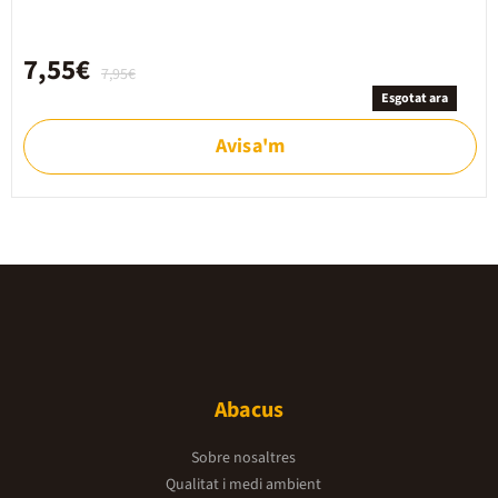
7,55€
7,95€
Esgotat ara
Avisa'm
Abacus
Sobre nosaltres
Qualitat i medi ambient