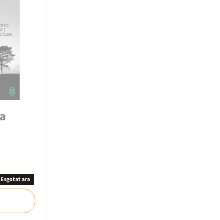
la
Esgotat ara