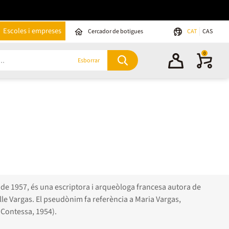
Escoles i empreses
Cercador de botigues
CAT
CAS
0
Esborrar
ny de 1957, és una escriptora i arqueòloga francesa autora de
lle Vargas. El pseudònim fa referència a Maria Vargas,
 Contessa, 1954).