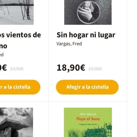
os vientos de
Sin hogar ni lugar
no
Vargas, Fred
ed
0€
18,90€
19,90€
19,90€
r a la cistella
Afegir a la cistella