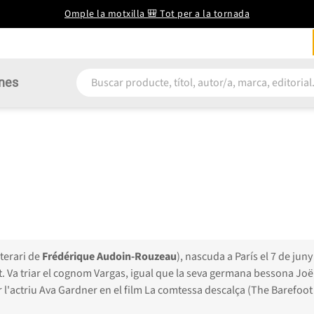
Omple la motxilla 🎒 Tot per a la tornada
nes
terari de
Frédérique Audoin-Rouzeau
), nascuda a París el 7 de ju
it. Va triar el cognom Vargas, igual que la seva germana bessona Joë
 l'actriu Ava Gardner en el film La comtessa descalça (The Barefoot