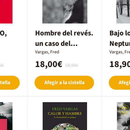
O,
Hombre del revés.
Bajo l
un caso del
Neptu
comisario
Vargas, Fred
Vargas, Fr
18,00€
18,9
5€
18,95€
tella
Afegir a la cistella
Afegi