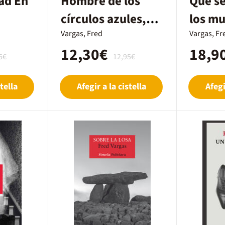
ad En
Hombre de los
Que se
círculos azules,
los mu
Los
Vargas, Fred
Vargas, Fr
12,30€
18,9
5€
12,95€
tella
Afegir a la cistella
Afegi