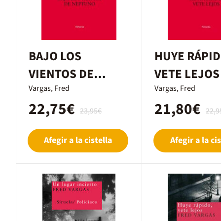
BAJO LOS
HUYE RÁPID
VIENTOS DE
VETE LEJOS
NEPTUNO
Vargas, Fred
Vargas, Fred
22,75€
21,80€
23,95€
22,9
Afegir a la cistella
Afegir a la cis