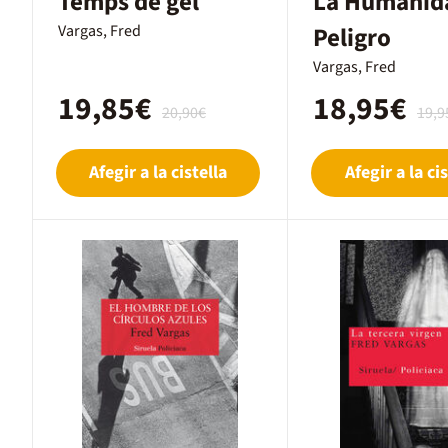
Temps de gel
La Humanid
Vargas, Fred
Peligro
Vargas, Fred
19,85€
18,95€
20,90€
19,9
Afegir a la cistella
Afegir a la cis