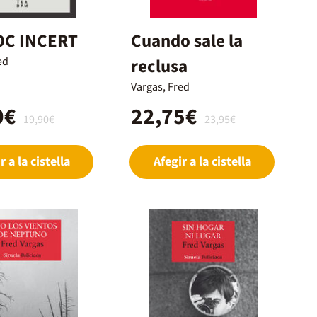
OC INCERT
Cuando sale la
ed
reclusa
Vargas, Fred
0€
22,75€
19,90€
23,95€
r a la cistella
Afegir a la cistella