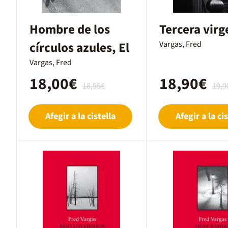
Hombre de los
Tercera virg
círculos azules, El
Vargas, Fred
Vargas, Fred
18,00€
18,90€
18,95€
19,9
Afegir a la cistella
Afegir a la cis