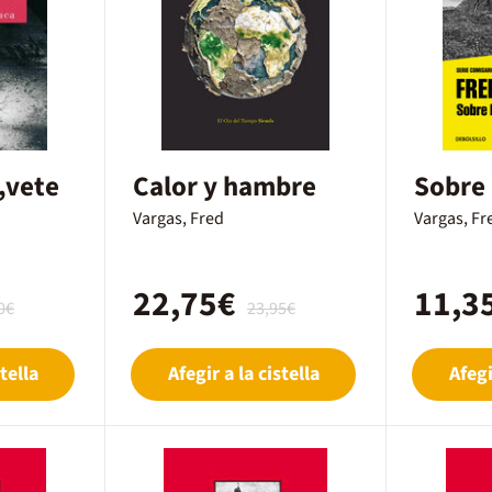
,vete
Calor y hambre
Sobre 
Vargas, Fred
Vargas, Fr
22,75€
11,3
0€
23,95€
tella
Afegir a la cistella
Afegi