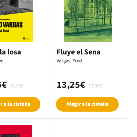
la losa
Fluye el Sena
ed
Vargas, Fred
5€
13,25€
11,95€
13,95€
r a la cistella
Afegir a la cistella