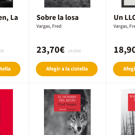
en, La
Sobre la losa
Un LL
Vargas, Fred
Vargas, Fr
23,70€
18,9
0€
24,95€
tella
Afegir a la cistella
Afegi