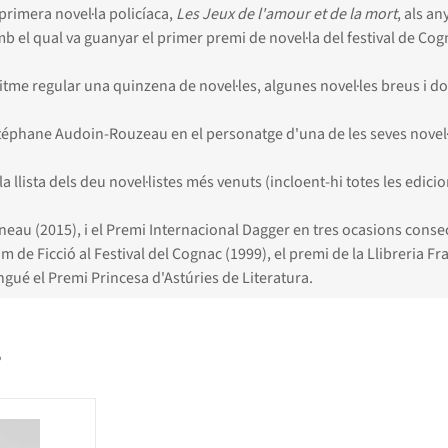
primera novel·la policíaca,
Les Jeux de l'amour et de la mort
, als an
 el qual va guanyar el primer premi de novel·la del festival de Cogna
itme regular una quinzena de novel·les, algunes novel·les breus i
téphane Audoin-Rouzeau en el personatge d'una de les seves novel·
a llista dels deu novel·listes més venuts (incloent-hi totes les edic
neau (2015), i el Premi Internacional Dagger en tres ocasions consec
m de Ficció al Festival del Cognac (1999), el premi de la Llibreria Fra
ingué el Premi Princesa d'Astúries de Literatura.
S