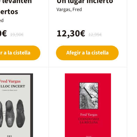
 levanten
Un lugar incierto
ertos
Vargas, Fred
ed
0€
12,30€
19,90€
12,95€
r a la cistella
Afegir a la cistella