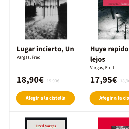
Lugar incierto, Un
Huye rapido
Vargas, Fred
lejos
Vargas, Fred
18,90€
17,95€
19,90€
18,9
Afegir a la cistella
Afegir a la cis