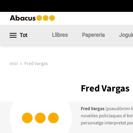
Llibres
Papereria
Jogui
Tot
Inici
Fred Vargas
Fred Vargas
Fred Vargas
(pseudònim li
novel·les policíaques d'èx
personatge interpretat per