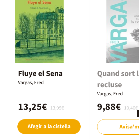
Fluye el Sena
Quand sort 
Vargas, Fred
recluse
Vargas, Fred
13,25€
9,88€
13,95€
10,40€
Afegir a la cistella
Avisa'm