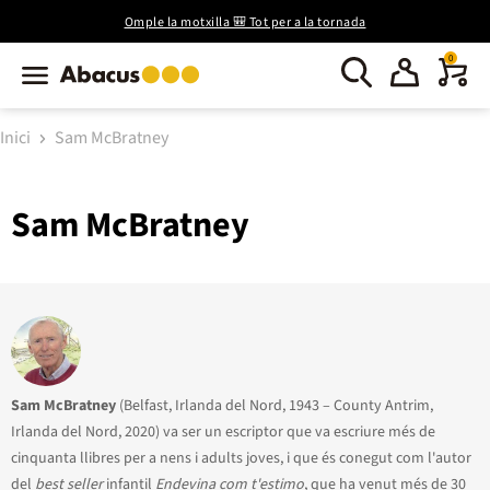
Omple la motxilla 🎒 Tot per a la tornada
0
Inici
Sam McBratney
Sam McBratney
Sam McBratney
(Belfast, Irlanda del Nord, 1943 – County Antrim,
Irlanda del Nord, 2020) va ser un escriptor que va escriure més de
cinquanta llibres per a nens i adults joves, i que és conegut com l'autor
del
best seller
infantil
Endevina com t'estimo
, que ha venut més de 30