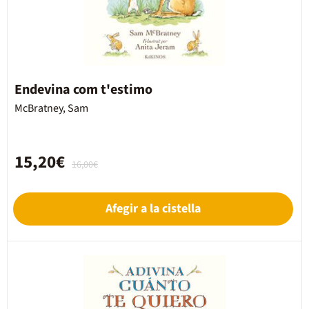
Endevina com t'estimo
McBratney, Sam
15,20€
16,00€
Afegir a la cistella