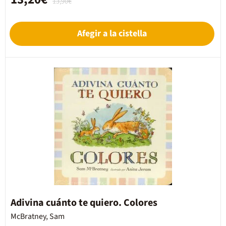
13,90€
Afegir a la cistella
Adivina cuánto te quiero. Colores
McBratney, Sam