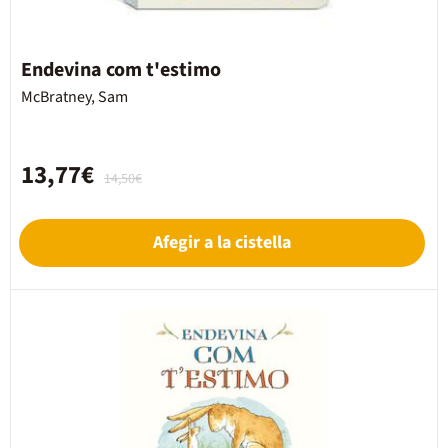
Endevina com t'estimo
McBratney, Sam
13,77€
14,50€
Afegir a la cistella