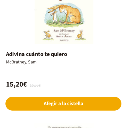
Adivina cuánto te quiero
McBratney, Sam
15,20€
16,00€
Afegir a la cistella