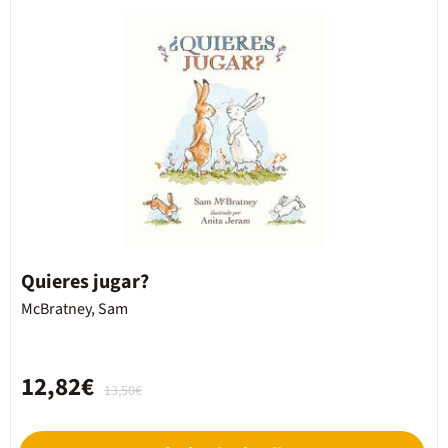
Quieres jugar?
McBratney, Sam
12,82€
13,50€