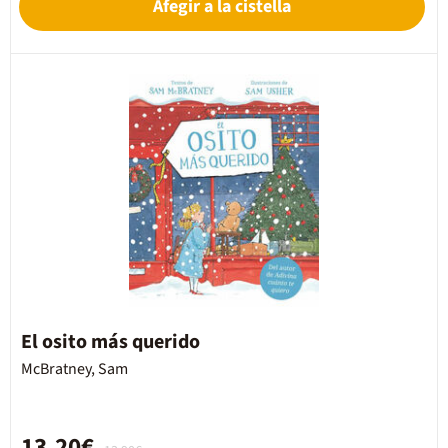
Afegir a la cistella
El osito más querido
McBratney, Sam
13,20€