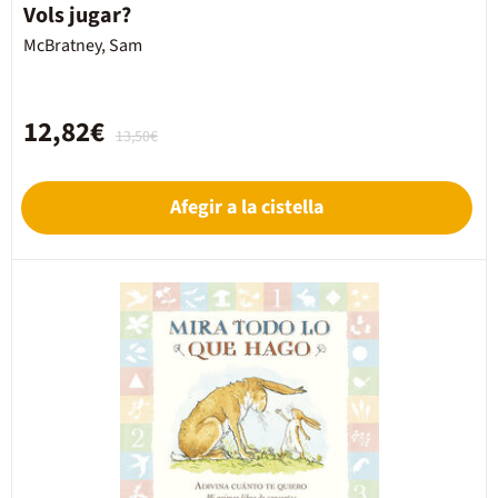
Vols jugar?
McBratney, Sam
12,82€
13,50€
Afegir a la cistella