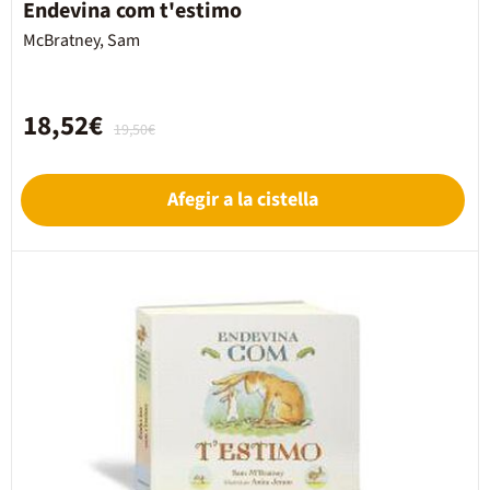
Endevina com t'estimo
McBratney, Sam
18,52€
19,50€
Afegir a la cistella