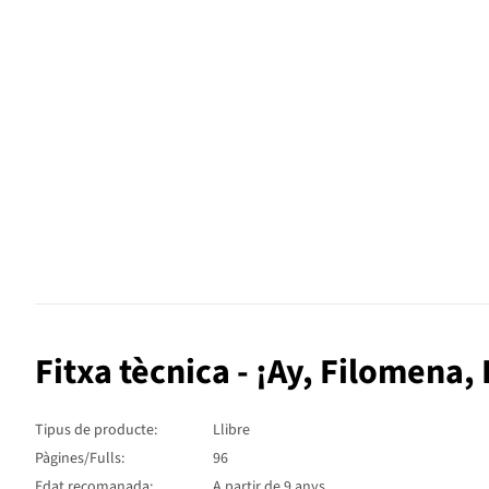
Fitxa tècnica - ¡Ay, Filomena,
Tipus de producte:
Llibre
Pàgines/Fulls:
96
Edat recomanada:
A partir de 9 anys