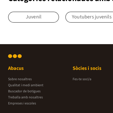
Juvenil
Youtubers juvenils
Abacus
Sòcies i socis
Sobre nosaltres
Fes-te soci/a
Qualitat i medi ambient
Buscador de botigues
Treballa amb nosaltres
Empreses i escoles