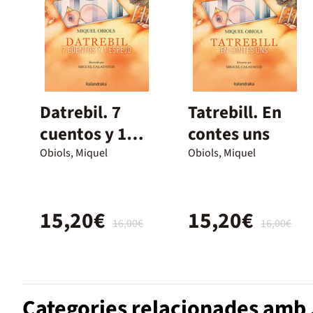
Datrebil. 7
Tatrebill. En
cuentos y 1
contes uns
espejo
Obiols, Miquel
Obiols, Miquel
15,20€
15,20€
16,00€
16,00€
Categories relacionades amb 