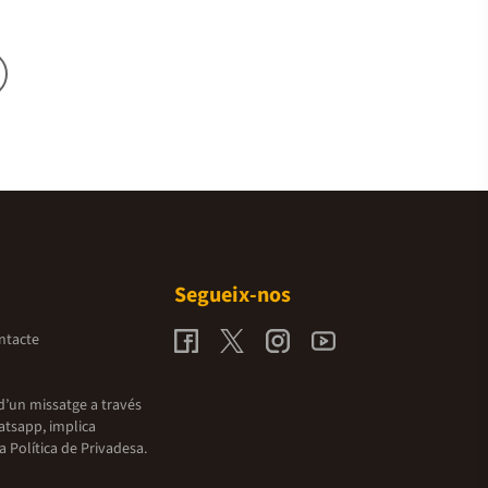
Segueix-nos
ntacte
d’un missatge a través
atsapp, implica
la
Política de Privadesa.