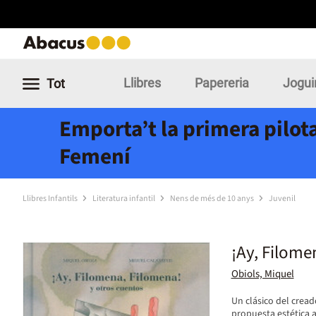
Llibres
Papereria
Jogui
Tot
Emporta’t la primera pilota
Femení
Llibres Infantils
Literatura infantil
Nens de més de 10 anys
Juvenil
¡Ay, Filome
Obiols, Miquel
Un clásico del crea
propuesta estética a