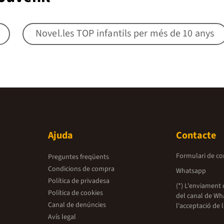
Novel.les TOP infantils per més de 10 anys
Ajuda
Contacte
Formulari de co
Preguntes freqüents
Condicions de compra
Whatsapp
Política de privadesa
(*) L'enviament 
Política de cookies
del canal de Wh
Canal de denúncies
l'acceptació de 
Avís legal