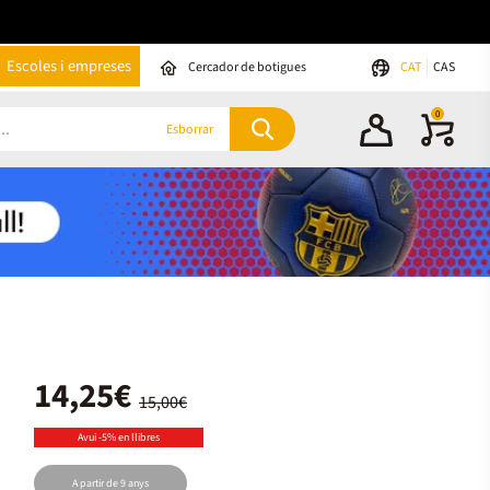
Escoles i empreses
Cercador de botigues
CAT
CAS
0
Esborrar
14,25€
15,00€
Avui -5% en llibres
A partir de 9 anys