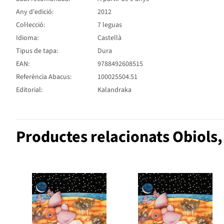
Any d'edició:
2012
Col·lecció:
7 leguas
Idioma:
Castellà
Tipus de tapa:
Dura
EAN:
9788492608515
Referència Abacus:
100025504.51
Editorial:
Kalandraka
Productes relacionats Obiols,