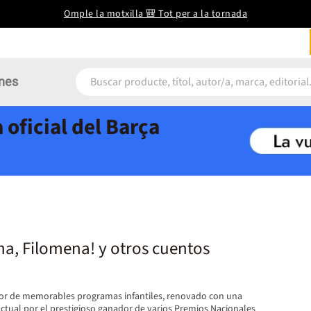
Omple la motxilla 🎒 Tot per a la tornada
nes
 oficial del Barça
na, Filomena! y otros cuentos
dor de memorables programas infantiles, renovado con una
ctual por el prestigioso ganador de varios Premios Nacionales