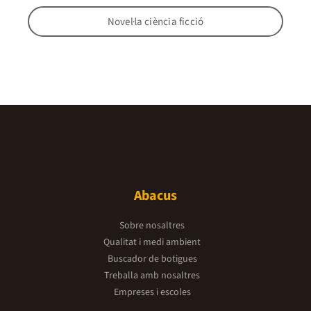
Novel·la ciència ficció
Abacus
Sobre nosaltres
Qualitat i medi ambient
Buscador de botigues
Treballa amb nosaltres
Empreses i escoles