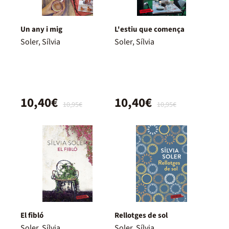
Un any i mig
L'estiu que comença
Soler, Sílvia
Soler, Sílvia
10,40€
10,40€
10,95€
10,95€
El fibló
Rellotges de sol
Soler, Sílvia
Soler, Sílvia