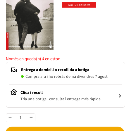
Avui -5% en llibres
Només en queda(n)
4
en estoc
Entrega a domicili o recollida a botiga
Compra ara i ho rebràs demà divendres 7 agost
Clica i recull
Tria una botiga i consulta l’entrega més ràpida