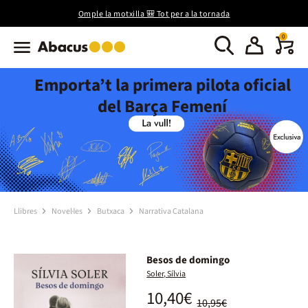
Omple la motxilla 🎒 Tot per a la tornada
0
Emporta’t la primera pilota oficial
del Barça Femení
Llibres
Novel·les
Butxaca
Narrativa Catalana
Besos de domingo
Soler, Sílvia
10,40€
10,95€