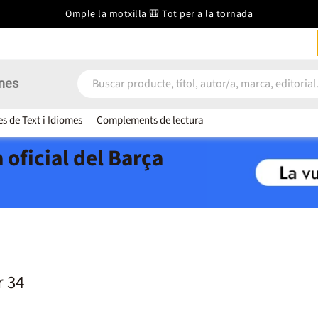
Omple la motxilla 🎒 Tot per a la tornada
nes
es de Text i Idiomes
Complements de lectura
 oficial del Barça
r 34