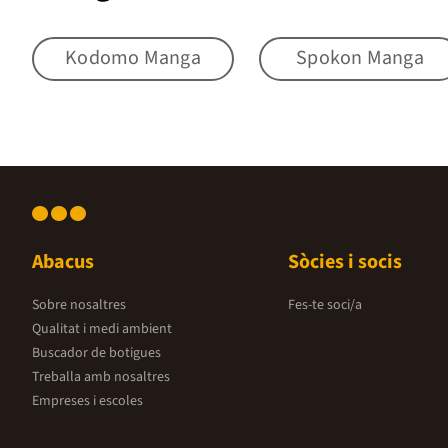
Kodomo Manga
Spokon Manga
Abacus
Sòcies i socis
Sobre nosaltres
Fes-te soci/a
Qualitat i medi ambient
Buscador de botigues
Treballa amb nosaltres
Empreses i escoles