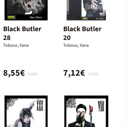
Black Butler
Black Butler
28
20
Toboso, Yana
Toboso, Yana
8,55€
7,12€
9,00€
7,50€