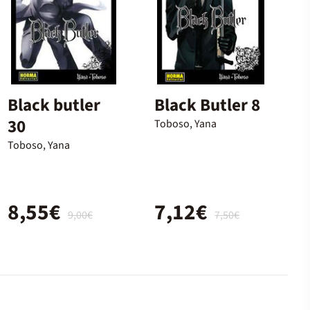
Black butler
Black Butler 8
30
Toboso, Yana
Toboso, Yana
8,55€
7,12€
9,00€
7,50€