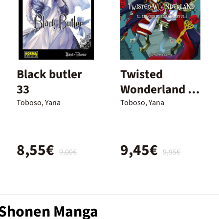
Black butler
Twisted
33
Wonderland nº
01/04
Toboso, Yana
Toboso, Yana
8,55€
9,45€
9,00€
9,95€
b Shonen Manga