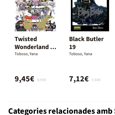
Twisted
Black Butler
Wonderland nº
19
04/04
Toboso, Yana
Toboso, Yana
9,45€
7,12€
9,95€
7,50€
Categories relacionades am