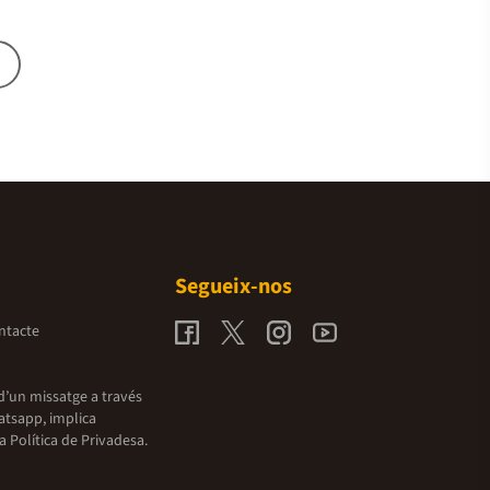
Segueix-nos
ntacte
d’un missatge a través
atsapp, implica
la
Política de Privadesa.