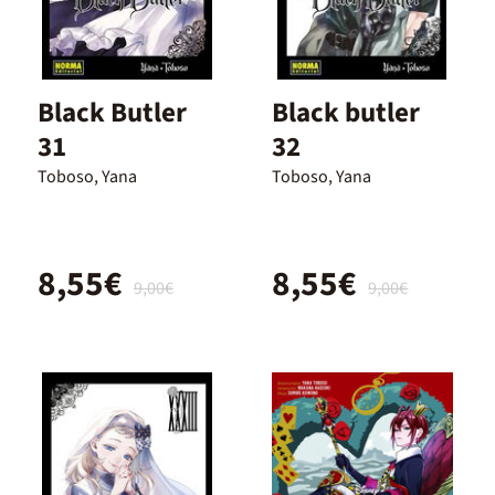
Black Butler
Black butler
31
32
Toboso, Yana
Toboso, Yana
8,55€
8,55€
9,00€
9,00€