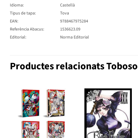
Idioma:
Castellà
Tipus de tapa:
Tova
EAN:
9788467975284
Referència Abacus:
1536623.09
Editorial:
Norma Editorial
Productes relacionats Toboso