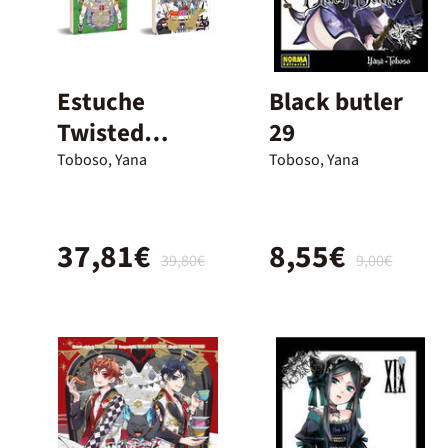
Estuche
Black butler
Twisted
29
Wonderland
Toboso, Yana
Toboso, Yana
37,81€
8,55€
39,80€
9,00€