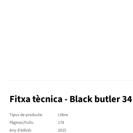
Fitxa tècnica - Black butler 34
Tipus de producte:
Llibre
Pàgines/Fulls:
178
Any d'edició:
2025