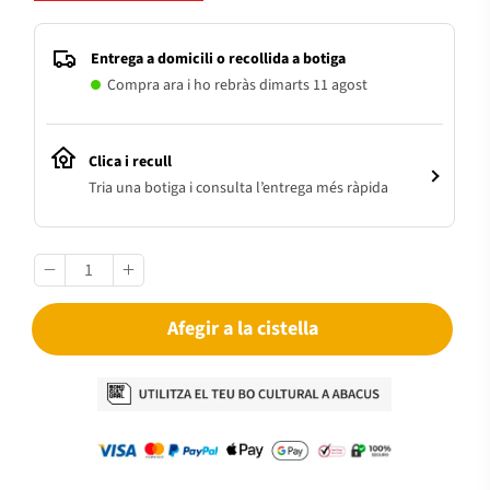
Entrega a domicili o recollida a botiga
Compra ara i ho rebràs dimarts 11 agost
Clica i recull
Tria una botiga i consulta l’entrega més ràpida
Afegir a la cistella