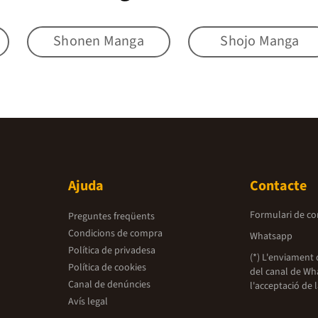
Shonen Manga
Shojo Manga
Ajuda
Contacte
Formulari de co
Preguntes freqüents
Condicions de compra
Whatsapp
Política de privadesa
(*) L'enviament 
Política de cookies
del canal de Wh
Canal de denúncies
l'acceptació de 
Avís legal