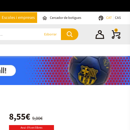
Escoles i empreses
Cercador de botigues
CAT
CAS
0
Esborrar
8,55€
9,00€
Avui -5% en llibres