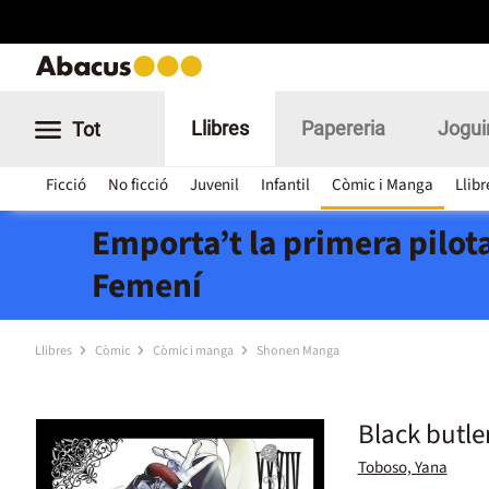
Llibres
Papereria
Jogui
Tot
Ficció
No ficció
Juvenil
Infantil
Còmic i Manga
Llibr
Emporta’t la primera pilota
Femení
Llibres
Còmic
Còmic i manga
Shonen Manga
Black butle
Toboso, Yana