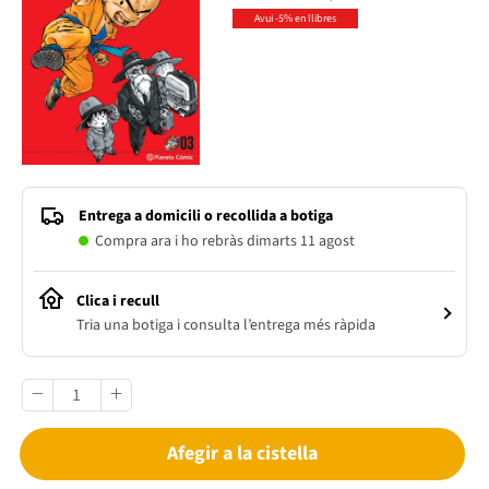
Avui -5% en llibres
Entrega a domicili o recollida a botiga
Compra ara i ho rebràs dimarts 11 agost
Clica i recull
Tria una botiga i consulta l’entrega més ràpida
Afegir a la cistella