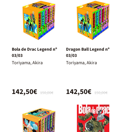
Bola de Drac Legend nº
Dragon Ball Legend nº
03/03
03/03
Toriyama, Akira
Toriyama, Akira
142,50€
142,50€
150,00€
150,00€