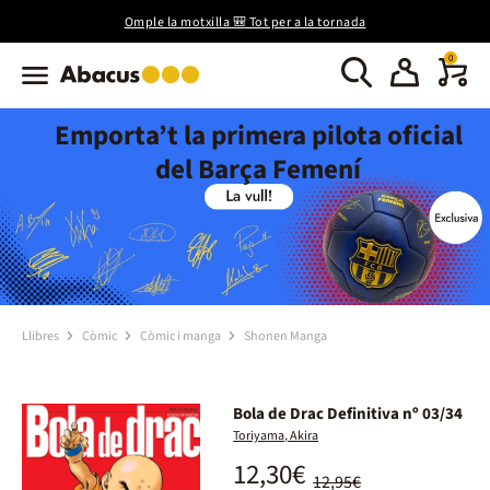
Omple la motxilla 🎒 Tot per a la tornada
0
Emporta’t la primera pilota oficial
del Barça Femení
Llibres
Còmic
Còmic i manga
Shonen Manga
Bola de Drac Definitiva nº 03/34
Toriyama, Akira
12,30€
12,95€