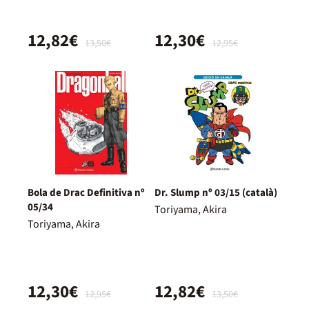
12,82€
12,30€
13,50€
12,95€
Bola de Drac Definitiva nº
Dr. Slump nº 03/15 (català)
05/34
Toriyama, Akira
Toriyama, Akira
12,30€
12,82€
12,95€
13,50€