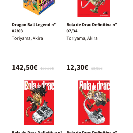
Dragon Ball Legend nº
Bola de Drac Definitiva nº
02/03
07/34
Toriyama, Akira
Toriyama, Akira
142,50€
12,30€
150,00€
12,95€
Bola de Drac Definitiva nº
Bola de Drac Definitiva nº