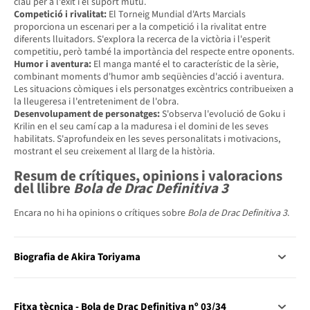
clau per a l'èxit i el suport mutu.
Competició i rivalitat:
El Torneig Mundial d'Arts Marcials
proporciona un escenari per a la competició i la rivalitat entre
diferents lluitadors. S'explora la recerca de la victòria i l'esperit
competitiu, però també la importància del respecte entre oponents.
Humor i aventura:
El manga manté el to característic de la sèrie,
combinant moments d'humor amb seqüències d'acció i aventura.
Les situacions còmiques i els personatges excèntrics contribueixen a
la lleugeresa i l'entreteniment de l'obra.
Desenvolupament de personatges:
S'observa l'evolució de Goku i
Krilin en el seu camí cap a la maduresa i el domini de les seves
habilitats. S'aprofundeix en les seves personalitats i motivacions,
mostrant el seu creixement al llarg de la història.
Resum de crítiques, opinions i valoracions
del llibre
Bola de Drac Definitiva 3
Encara no hi ha opinions o crítiques sobre
Bola de Drac Definitiva 3
.
Biografia de Akira Toriyama
Fitxa tècnica - Bola de Drac Definitiva nº 03/34