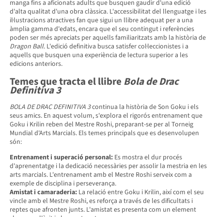
manga fins a aficionats adults que busquen gaudir d'una edició
d'alta qualitat d'una obra clàssica. L'accessibilitat del llenguatge i les
il·lustracions atractives fan que sigui un llibre adequat per a una
àmplia gamma d'edats, encara que el seu contingut i referències
poden ser més apreciats per aquells familiaritzats amb la història de
Dragon Ball
. L'edició definitiva busca satisfer col·leccionistes i a
aquells que busquen una experiència de lectura superior a les
edicions anteriors.
Temes que tracta el llibre
Bola de Drac
Definitiva 3
BOLA DE DRAC DEFINITIVA 3
continua la història de Son Goku i els
seus amics. En aquest volum, s'explora el rigorós entrenament que
Goku i Krilin reben del Mestre Roshi, preparant-se per al Torneig
Mundial d'Arts Marcials. Els temes principals que es desenvolupen
són:
Entrenament i superació personal:
Es mostra el dur procés
d'aprenentatge i la dedicació necessàries per assolir la mestria en les
arts marcials. L'entrenament amb el Mestre Roshi serveix com a
exemple de disciplina i perseverança.
Amistat i camaraderia:
La relació entre Goku i Krilin, així com el seu
vincle amb el Mestre Roshi, es reforça a través de les dificultats i
reptes que afronten junts. L'amistat es presenta com un element