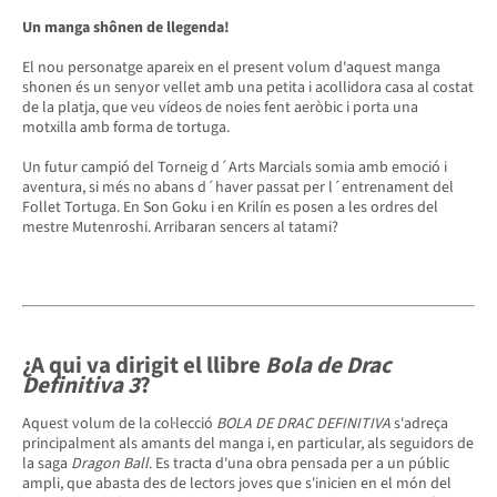
Un manga shônen de llegenda!
El nou personatge apareix en el present volum d'aquest manga
shonen és un senyor vellet amb una petita i acollidora casa al costat
de la platja, que veu vídeos de noies fent aeròbic i porta una
motxilla amb forma de tortuga.
Un futur campió del Torneig d´Arts Marcials somia amb emoció i
aventura, si més no abans d´haver passat per l´entrenament del
Follet Tortuga. En Son Goku i en Krilín es posen a les ordres del
mestre Mutenroshi. Arribaran sencers al tatami?
¿A qui va dirigit el llibre
Bola de Drac
Definitiva 3
?
Aquest volum de la col·lecció
BOLA DE DRAC DEFINITIVA
s'adreça
principalment als amants del manga i, en particular, als seguidors de
la saga
Dragon Ball
. Es tracta d'una obra pensada per a un públic
ampli, que abasta des de lectors joves que s'inicien en el món del