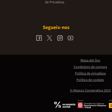
de Privadesa.
Segueix-nos
Mapa del lloc
Condicions de compra
Política de privadesa
Política de cookies
© Abacus Cooperativa 2023
Promou:
Amb 